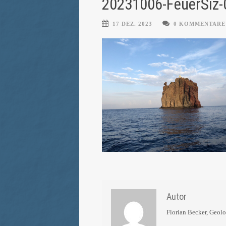
20231006-FeuerSiz-
17 DEZ. 2023
0 KOMMENTARE
Autor
Florian Becker, Geol