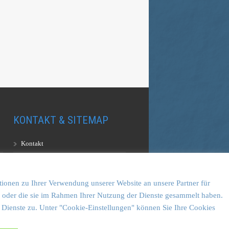
KONTAKT & SITEMAP
Kontakt
Sitemap
Vulkankultour-BUFF®
tionen zu Ihrer Verwendung unserer Website an unsere Partner für
en oder die sie im Rahmen Ihrer Nutzung der Dienste gesammelt haben.
 Dienste zu. Unter "Cookie-Einstellungen" können Sie Ihre Cookies