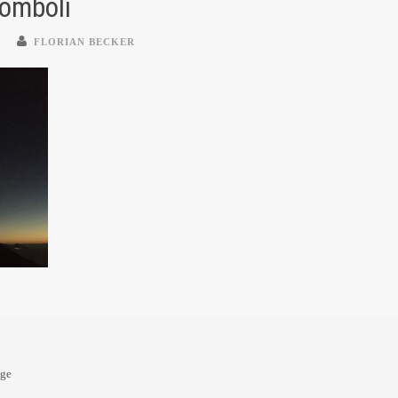
omboli
FLORIAN BECKER
oge