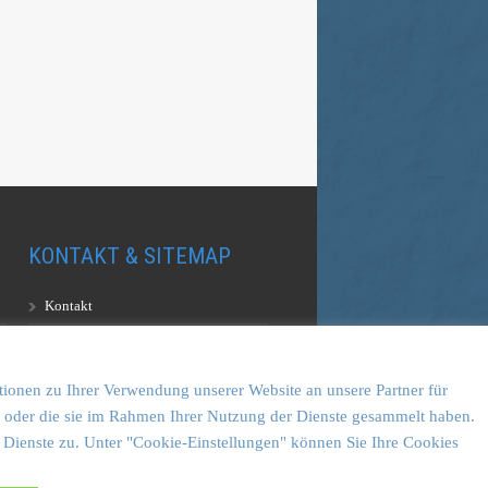
KONTAKT & SITEMAP
Kontakt
Sitemap
Vulkankultour-BUFF®
tionen zu Ihrer Verwendung unserer Website an unsere Partner für
en oder die sie im Rahmen Ihrer Nutzung der Dienste gesammelt haben.
 Dienste zu. Unter "Cookie-Einstellungen" können Sie Ihre Cookies