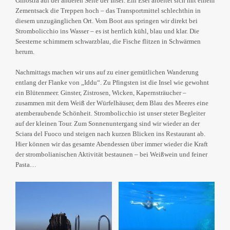
Ginostra auf der anderen Seite der Insel. Ein Esel arbeitet sich mit einem
Zementsack die Treppen hoch – das Transportmittel schlechthin in
diesem unzugänglichen Ort. Vom Boot aus springen wir direkt bei
Strombolicchio ins Wasser – es ist herrlich kühl, blau und klar. Die
Seesterne schimmern schwarzblau, die Fische flitzen in Schwärmen
herum.
Nachmittags machen wir uns auf zu einer gemütlichen Wanderung
entlang der Flanke von „Iddu“. Zu Pfingsten ist die Insel wie gewohnt
ein Blütenmeer. Ginster, Zistrosen, Wicken, Kapernsträucher –
zusammen mit dem Weiß der Würfelhäuser, dem Blau des Meeres eine
atemberaubende Schönheit. Strombolicchio ist unser steter Begleiter
auf der kleinen Tour. Zum Sonnenuntergang sind wir wieder an der
Sciara del Fuoco und steigen nach kurzen Blicken ins Restaurant ab.
Hier können wir das gesamte Abendessen über immer wieder die Kraft
der strombolianischen Aktivität bestaunen – bei Weißwein und feiner
Pasta…