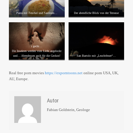
Pasta mit Fenchel und Sardinen…
Der abendliche Blick von der Terrasse
i gechi…
Die Insekten werden vom Licht angelockt
und… Abendessen auch für die Geckos!
San Bartolo mit „Leuchtfeuer“…
Real free porn movies
https://exporntoons.net
online porn USA, UK,
AU, Europe.
Autor
Fabian Goldstein, Geologe