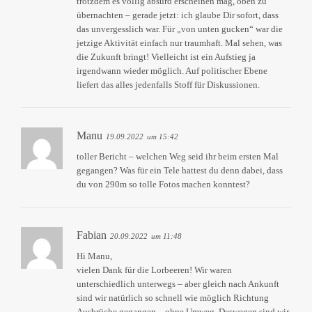
trotzdem es völlig absurd erscheinen mag, oben zu
übernachten – gerade jetzt: ich glaube Dir sofort, dass
das unvergesslich war. Für „von unten gucken“ war die
jetzige Aktivität einfach nur traumhaft. Mal sehen, was
die Zukunft bringt! Vielleicht ist ein Aufstieg ja
irgendwann wieder möglich. Auf politischer Ebene
liefert das alles jedenfalls Stoff für Diskussionen.
Manu
19.09.2022
um 15:42
toller Bericht – welchen Weg seid ihr beim ersten Mal
gegangen? Was für ein Tele hattest du denn dabei, dass
du von 290m so tolle Fotos machen konntest?
Fabian
20.09.2022
um 11:48
Hi Manu,
vielen Dank für die Lorbeeren! Wir waren
unterschiedlich unterwegs – aber gleich nach Ankunft
sind wir natürlich so schnell wie möglich Richtung
Ausbrüche gegangen – ohne Umweg. Deswegen sind wir