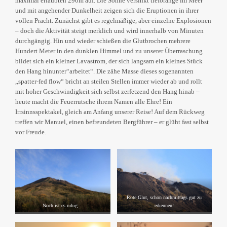
maximal erlaubten 290m auf. Die Sonne versinkt tieforange im Meer
und mit angehender Dunkelheit zeigen sich die Eruptionen in ihrer
vollen Pracht. Zunächst gibt es regelmäßige, aber einzelne Explosionen
– doch die Aktivität steigt merklich und wird innerhalb von Minuten
durchgängig. Hin und wieder schießen die Glutbrochen mehrere
Hundert Meter in den dunklen Himmel und zu unserer Überraschung
bildet sich ein kleiner Lavastrom, der sich langsam ein kleines Stück
den Hang hinunter“arbeitet“. Die zähe Masse dieses sogenannten
„spatter-fed flow“ bricht an steilen Stellen immer wieder ab und rollt
mit hoher Geschwindigkeit sich selbst zerfetzend den Hang hinab –
heute macht die Feuerrutsche ihrem Namen alle Ehre! Ein
Irrsinnsspektakel, gleich am Anfang unserer Reise! Auf dem Rückweg
treffen wir Manuel, einen befreundeten Bergführer – er glüht fast selbst
vor Freude.
Rote Glut, schon nachmittags gut zu
Noch ist es ruhig…
erkennen!