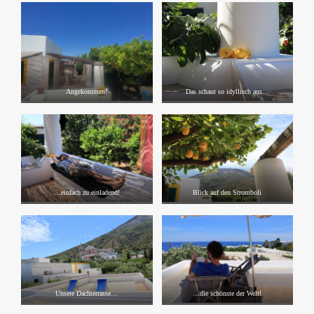
Angekommen!
Das schaut so idyllisch aus…
…einfach zu einladend!
Blick auf den Stromboli
Unsere Dachterrasse…
…die schönste der Welt!