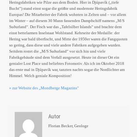
Heringsfabriken wie Pilze aus dem Boden. Hier in Djúpavík („tiefe
Bucht“) stand einst sogar die größte und modernste Heringsfabrik
Europas! Die Mitarbeiter der Fabrik wohnten in Zelten und – vor allem
im Winter – auf diesem 30 Mann fassenden Dampfschiff namens „M/S
Suðurland“. Der Fisch war das „Tafelsilber Islands“ und brachte dem
einst bettelarmen Inselstaat Wohlstand. Kehrseite der Medaille: der
Hering war bald überfischt, und Mitte der 1950er waren die Fangquoten
so gering, dass diese und viele andere Fabriken aufgegeben wurden.
Seitdem rostet die „M/S Suðurland“ vor sich hin und viele
Fabrikgebäude sind dem Verfall ausgesetzt. Heute ist dieser Ort ein
genialer Lost Place und beliebtes Fotomotiv. Als ich im Oktober 2018
das erste mal in Djúpavík war, tanzten nachts sogar die Nordlichter am
Himmel. Welch geniale Komposition!
» zur Website des „Mondberge Magazins“
Autor
Florian Becker, Geologe