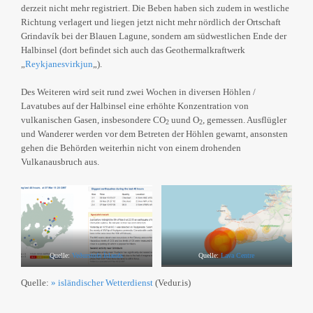
derzeit nicht mehr registriert. Die Beben haben sich zudem in westliche
Richtung verlagert und liegen jetzt nicht mehr nördlich der Ortschaft
Grindavík bei der Blauen Lagune, sondern am südwestlichen Ende der
Halbinsel (dort befindet sich auch das Geothermalkraftwerk
„
Reykjanesvirkjun
„).
Des Weiteren wird seit rund zwei Wochen in diversen Höhlen /
Lavatubes auf der Halbinsel eine erhöhte Konzentration von
vulkanischen Gasen, insbesondere CO
uund O
, gemessen. Ausflügler
2
2
und Wanderer werden vor dem Betreten der Höhlen gewarnt, ansonsten
gehen die Behörden weiterhin nicht von einem drohenden
Vulkanausbruch aus.
Quelle:
Veðurstofa Íslands
Quelle:
Lava Centre
Quelle:
» isländischer Wetterdienst
(Vedur.is)