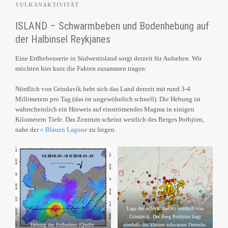
VULKANAKTIVITÄT
ISLAND – Schwarmbeben und Bodenhebung auf
der Halbinsel Reykjanes
Eine Erdbebenserie in Südwestisland sorgt derzeit für Aufsehen. Wir
möchten hier kurz die Fakten zusammen tragen:
Nördlich von Grindavík hebt sich das Land derzeit mit rund 3-4
Millimetern pro Tag (das ist ungewöhnlich schnell). Die Hebung ist
wahrscheinlich ein Hinweis auf einströmendes Magma in einigen
Kilometern Tiefe. Das Zentrum scheint westlich des Berges Þorbjörn,
nahe der
» Blauen Lagune
zu liegen.
Lage der Schwarmbeben nördlich von
Grindavík. Der Berg Þorbjörn liegt
Hebung des Erdbodens (Quelle:
oberhalb des kleinen schwarzen Dreiecks.