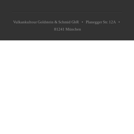
Vulkankultour Goldstein & Schmid GbR • Planegger Str. 12A •
81241 München