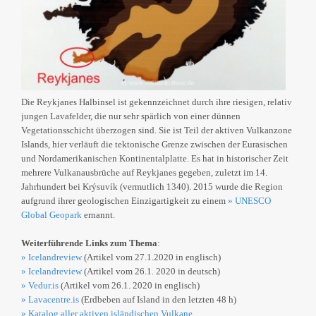
Die Reykjanes Halbinsel ist gekennzeichnet durch ihre riesigen, relativ
jungen Lavafelder, die nur sehr spärlich von einer dünnen
Vegetationsschicht überzogen sind. Sie ist Teil der aktiven Vulkanzone
Islands, hier verläuft die tektonische Grenze zwischen der Eurasischen
und Nordamerikanischen Kontinentalplatte. Es hat in historischer Zeit
mehrere Vulkanausbrüche auf Reykjanes gegeben, zuletzt im 14.
Jahrhundert bei Krýsuvík (vermutlich 1340). 2015 wurde die Region
aufgrund ihrer geologischen Einzigartigkeit zu einem
» UNESCO
Global Geopark
ernannt.
Weiterführende Links zum Thema
:
» Icelandreview
(Artikel vom 27.1.2020 in englisch)
» Icelandreview
(Artikel vom 26.1. 2020 in deutsch)
» Vedur.is
(Artikel vom 26.1. 2020 in englisch)
» Lavacentre.is
(Erdbeben auf Island in den letzten 48 h)
» Katalog aller aktiven isländischen Vulkane