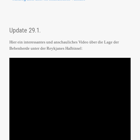
Update 29.1.
Hier ein interessantes und anschauliches Video über die Lage der
Bebenherde unter der Reykjanes Halbinsel: