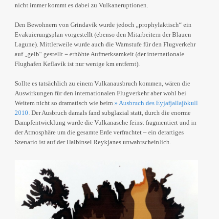
nicht immer kommt es dabei zu Vulkaneruptionen.
Den Bewohnern von Grindavík wurde jedoch „prophylaktisch“ ein
Evakuierungsplan vorgestellt (ebenso den Mitarbeitern der Blauen
Lagune). Mittlerweile wurde auch die Warnstufe für den Flugverkehr
auf „gelb“ gestellt = erhöhte Aufmerksamkeit (der internationale
Flughafen Keflavík ist nur wenige km entfernt).
Sollte es tatsächlich zu einem Vulkanausbruch kommen, wären die
Auswirkungen für den internationalen Flugverkehr aber wohl bei
Weitem nicht so dramatisch wie beim
» Ausbruch des Eyjafjallajökull
2010
. Der Ausbruch damals fand subglazial statt, durch die enorme
Dampfentwicklung wurde die Vulkanasche feinst fragmentiert und in
der Atmosphäre um die gesamte Erde verfrachtet – ein derartiges
Szenario ist auf der Halbinsel Reykjanes unwahrscheinlich.