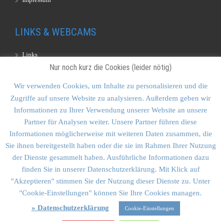
LINKS & WEBCAMS
Links
Nur noch kurz die Cookies (leider nötig)
Webcams
Wir verwenden Cookies, um Inhalte zu personalisieren und die
Zugriffe auf unsere Website zu analysieren. Außerdem geben wir
KONTAKT & SITEMAP
Informationen zu Ihrer Verwendung unserer Website an unsere
Partner für Analysen weiter. Unsere Partner führen diese
Kontakt
Informationen möglicherweise mit weiteren Daten zusammen, die
Sitemap
Sie ihnen bereitgestellt haben oder die sie im Rahmen Ihrer Nutzung
der Dienste gesammelt haben. Ausführliche Informationen dazu
Vulkankultour-BUFF®
finden Sie in unserer Datenschutzerklärung. Mit Klick auf
"Akzeptieren" stimmen Sie der Nutzung dieser Dienste zu. Unter
"Cookie-Einstellungen" können Sie Ihre Cookies managen.
» Datenschutzerklärung
Cookie-Einstellungen
Vulkankultour Goldstein & Schmid GbR • Planegger Str. 12A •