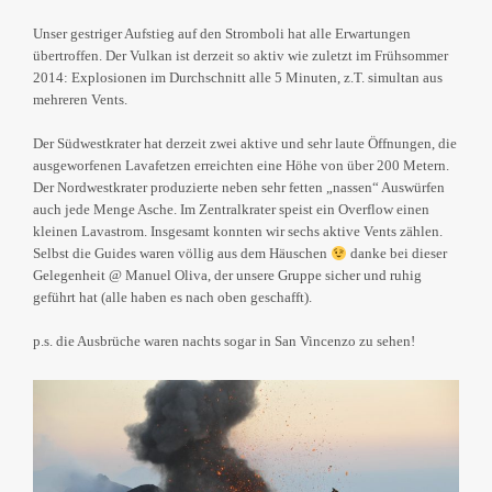
Unser gestriger Aufstieg auf den Stromboli hat alle Erwartungen
übertroffen. Der Vulkan ist derzeit so aktiv wie zuletzt im Frühsommer
2014: Explosionen im Durchschnitt alle 5 Minuten, z.T. simultan aus
mehreren Vents.
Der Südwestkrater hat derzeit zwei aktive und sehr laute Öffnungen, die
ausgeworfenen Lavafetzen erreichten eine Höhe von über 200 Metern.
Der Nordwestkrater produzierte neben sehr fetten „nassen“ Auswürfen
auch jede Menge Asche. Im Zentralkrater speist ein Overflow einen
kleinen Lavastrom. Insgesamt konnten wir sechs aktive Vents zählen.
Selbst die Guides waren völlig aus dem Häuschen
danke bei dieser
Gelegenheit @ Manuel Oliva, der unsere Gruppe sicher und ruhig
geführt hat (alle haben es nach oben geschafft).
p.s. die Ausbrüche waren nachts sogar in San Vincenzo zu sehen!