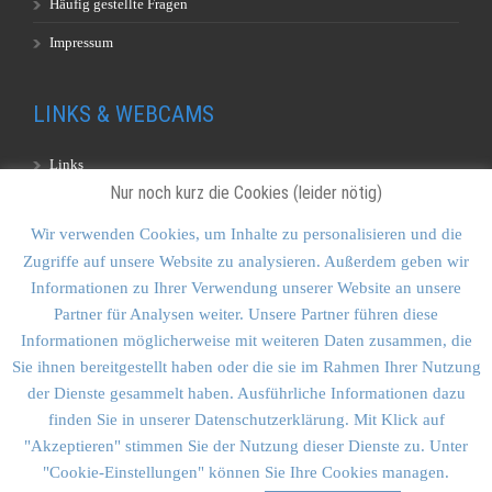
Häufig gestellte Fragen
Impressum
LINKS & WEBCAMS
Links
Nur noch kurz die Cookies (leider nötig)
Webcams
Wir verwenden Cookies, um Inhalte zu personalisieren und die
Zugriffe auf unsere Website zu analysieren. Außerdem geben wir
KONTAKT & SITEMAP
Informationen zu Ihrer Verwendung unserer Website an unsere
Partner für Analysen weiter. Unsere Partner führen diese
Kontakt
Informationen möglicherweise mit weiteren Daten zusammen, die
Sitemap
Sie ihnen bereitgestellt haben oder die sie im Rahmen Ihrer Nutzung
der Dienste gesammelt haben. Ausführliche Informationen dazu
Vulkankultour-BUFF®
finden Sie in unserer Datenschutzerklärung. Mit Klick auf
"Akzeptieren" stimmen Sie der Nutzung dieser Dienste zu. Unter
"Cookie-Einstellungen" können Sie Ihre Cookies managen.