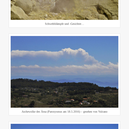
Schwefeldämpfe und -Gesichter…
Aschewolke des Ätna (Paroxysmus am 18.5.2016) – gesehen von Vulcano