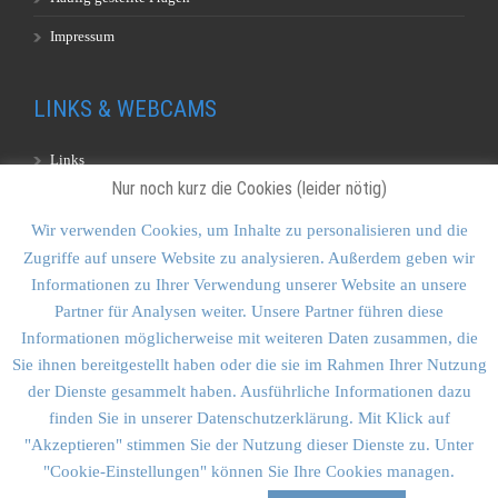
Impressum
LINKS & WEBCAMS
Links
Nur noch kurz die Cookies (leider nötig)
Webcams
Wir verwenden Cookies, um Inhalte zu personalisieren und die
Zugriffe auf unsere Website zu analysieren. Außerdem geben wir
KONTAKT & SITEMAP
Informationen zu Ihrer Verwendung unserer Website an unsere
Partner für Analysen weiter. Unsere Partner führen diese
Kontakt
Informationen möglicherweise mit weiteren Daten zusammen, die
Sitemap
Sie ihnen bereitgestellt haben oder die sie im Rahmen Ihrer Nutzung
der Dienste gesammelt haben. Ausführliche Informationen dazu
Vulkankultour-BUFF®
finden Sie in unserer Datenschutzerklärung. Mit Klick auf
"Akzeptieren" stimmen Sie der Nutzung dieser Dienste zu. Unter
"Cookie-Einstellungen" können Sie Ihre Cookies managen.