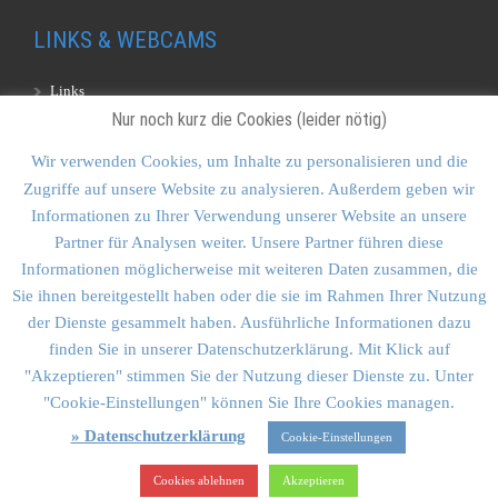
LINKS & WEBCAMS
Links
Nur noch kurz die Cookies (leider nötig)
Webcams
Wir verwenden Cookies, um Inhalte zu personalisieren und die
Zugriffe auf unsere Website zu analysieren. Außerdem geben wir
KONTAKT & SITEMAP
Informationen zu Ihrer Verwendung unserer Website an unsere
Partner für Analysen weiter. Unsere Partner führen diese
Kontakt
Informationen möglicherweise mit weiteren Daten zusammen, die
Sitemap
Sie ihnen bereitgestellt haben oder die sie im Rahmen Ihrer Nutzung
der Dienste gesammelt haben. Ausführliche Informationen dazu
Vulkankultour-BUFF®
finden Sie in unserer Datenschutzerklärung. Mit Klick auf
"Akzeptieren" stimmen Sie der Nutzung dieser Dienste zu. Unter
"Cookie-Einstellungen" können Sie Ihre Cookies managen.
» Datenschutzerklärung
Cookie-Einstellungen
Vulkankultour Goldstein & Schmid GbR • Planegger Str. 12A •
81241 München
Cookies ablehnen
Akzeptieren