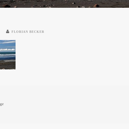
E
FLORIAN BECKER
oge