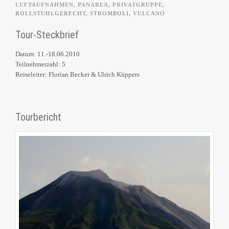
LUFTAUFNAHMEN
,
PANAREA
,
PRIVATGRUPPE
,
ROLLSTUHLGERECHT
,
STROMBOLI
,
VULCANO
Tour-Steckbrief
Datum: 11.-18.06.2010
Teilnehmerzahl: 5
Reiseleiter: Florian Becker & Ulrich Küppers
Tourbericht