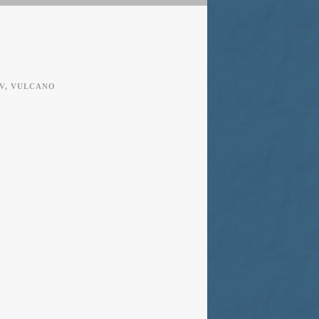
V
,
VULCANO