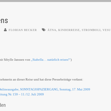
ens
FLORIAN BECKER
ÄTNA
,
KINDERREISE
,
STROMBOLI
,
VESU
mit Sibylle Janssen von
„Siabella… natürlich reisen!“
)
ehmerin an dieser Reise und hat diese Pressebeiträge verfasst:
 – Onlineausgabe, SONNTAGSSPAZIERGANG, Sonntag, 17. Mai 2009
itung Nr. 159 – 11./12. Juli 2009
den