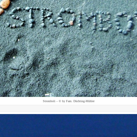
Stromboli – © by Fam. Düchting-Mühler