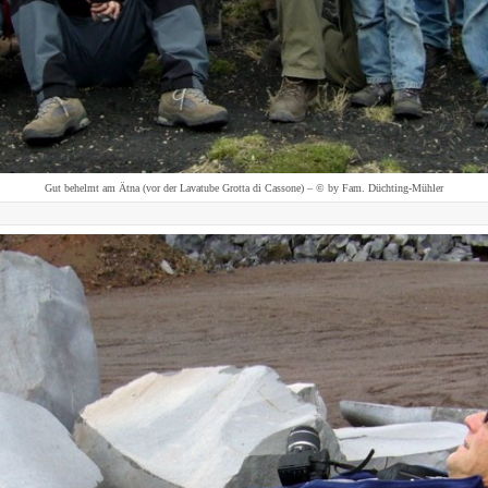
Gut behelmt am Ätna (vor der Lavatube Grotta di Cassone) – © by Fam. Düchting-Mühler