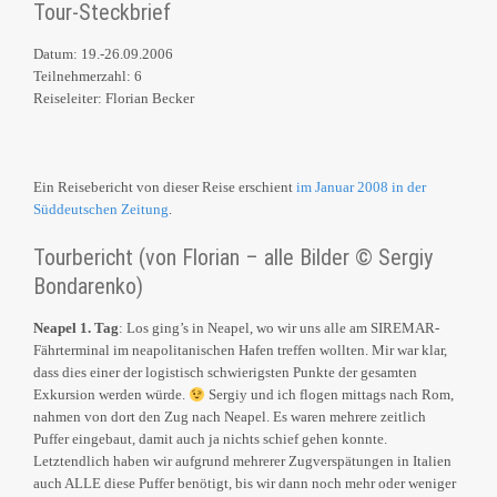
Tour-Steckbrief
Datum: 19.-26.09.2006
Teilnehmerzahl: 6
Reiseleiter: Florian Becker
Ein Reisebericht von dieser Reise erschient
im Januar 2008 in der
Süddeutschen Zeitung
.
Tourbericht (von Florian – alle Bilder © Sergiy
Bondarenko)
Neapel 1. Tag
: Los ging’s in Neapel, wo wir uns alle am SIREMAR-
Fährterminal im neapolitanischen Hafen treffen wollten. Mir war klar,
dass dies einer der logistisch schwierigsten Punkte der gesamten
Exkursion werden würde.
Sergiy und ich flogen mittags nach Rom,
nahmen von dort den Zug nach Neapel. Es waren mehrere zeitlich
Puffer eingebaut, damit auch ja nichts schief gehen konnte.
Letztendlich haben wir aufgrund mehrerer Zugverspätungen in Italien
auch ALLE diese Puffer benötigt, bis wir dann noch mehr oder weniger