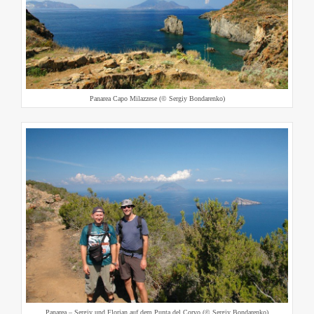
Panarea Capo Milazzese (© Sergiy Bondarenko)
Panarea – Sergiy und Florian auf dem Punta del Corvo (© Sergiy Bondarenko)