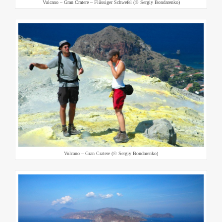
Vulcano – Gran Cratere – Flüssiger Schwefel (© Sergiy Bondarenko)
Vulcano – Gran Cratere (© Sergiy Bondarenko)