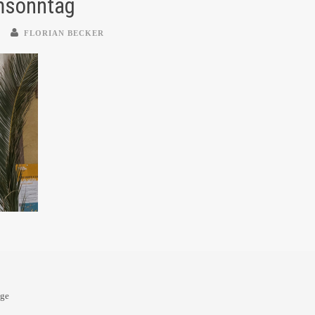
msonntag
FLORIAN BECKER
oge