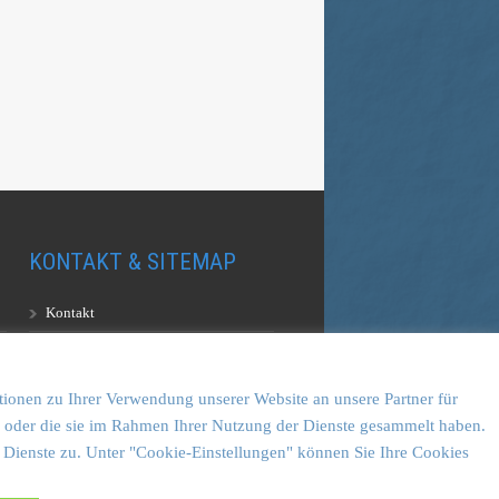
KONTAKT & SITEMAP
Kontakt
Sitemap
Vulkankultour-BUFF®
tionen zu Ihrer Verwendung unserer Website an unsere Partner für
en oder die sie im Rahmen Ihrer Nutzung der Dienste gesammelt haben.
 Dienste zu. Unter "Cookie-Einstellungen" können Sie Ihre Cookies