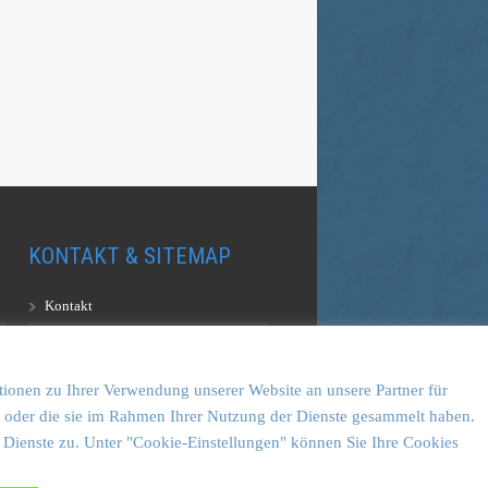
KONTAKT & SITEMAP
Kontakt
Sitemap
Vulkankultour-BUFF®
tionen zu Ihrer Verwendung unserer Website an unsere Partner für
en oder die sie im Rahmen Ihrer Nutzung der Dienste gesammelt haben.
 Dienste zu. Unter "Cookie-Einstellungen" können Sie Ihre Cookies