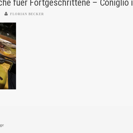
he fuer Fortgeschrittene – Coniglio 
FLORIAN BECKER
oge