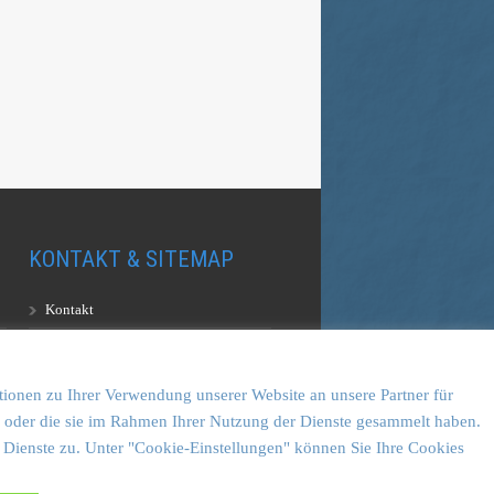
KONTAKT & SITEMAP
Kontakt
Sitemap
Vulkankultour-BUFF®
tionen zu Ihrer Verwendung unserer Website an unsere Partner für
en oder die sie im Rahmen Ihrer Nutzung der Dienste gesammelt haben.
 Dienste zu. Unter "Cookie-Einstellungen" können Sie Ihre Cookies