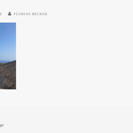
E
FLORIAN BECKER
oge