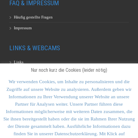
FAQ & IMPRESSUM
Häufig gestellte Fragen
Impressum
LINKS & WEBCAMS
Links
Nur noch kurz die Cookies (leider nötig)
Webcams
Wir verwenden Cookies, um Inhalte zu personalisieren und die
Zugriffe auf unsere Website zu analysieren. Außerdem geben wir
KONTAKT & SITEMAP
Informationen zu Ihrer Verwendung unserer Website an unsere
Partner für Analysen weiter. Unsere Partner führen diese
Kontakt
Informationen möglicherweise mit weiteren Daten zusammen, die
Sitemap
Sie ihnen bereitgestellt haben oder die sie im Rahmen Ihrer Nutzung
der Dienste gesammelt haben. Ausführliche Informationen dazu
Vulkankultour-BUFF®
finden Sie in unserer Datenschutzerklärung. Mit Klick auf