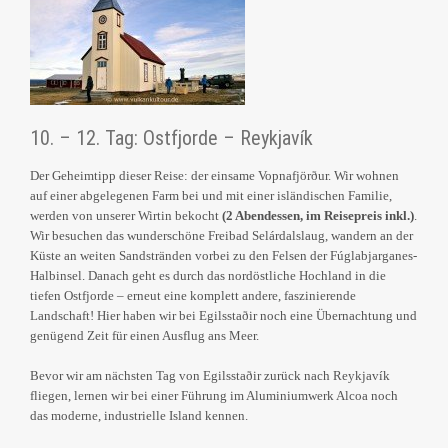
10. – 12. Tag: Ostfjorde – Reykjavík
Der Geheimtipp dieser Reise: der einsame Vopnafjörður. Wir wohnen
auf einer abgelegenen Farm bei und mit einer isländischen Familie,
werden von unserer Wirtin bekocht
(2 Abendessen, im Reisepreis inkl.)
.
Wir besuchen das wunderschöne Freibad Selárdalslaug, wandern an der
Küste an weiten Sandstränden vorbei zu den Felsen der Fúglabjarganes-
Halbinsel. Danach geht es durch das nordöstliche Hochland in die
tiefen Ostfjorde – erneut eine komplett andere, faszinierende
Landschaft! Hier haben wir bei Egilsstaðir noch eine Übernachtung und
genügend Zeit für einen Ausflug ans Meer.
Bevor wir am nächsten Tag von Egilsstaðir zurück nach Reykjavík
fliegen, lernen wir bei einer Führung im Aluminiumwerk Alcoa noch
das moderne, industrielle Island kennen.