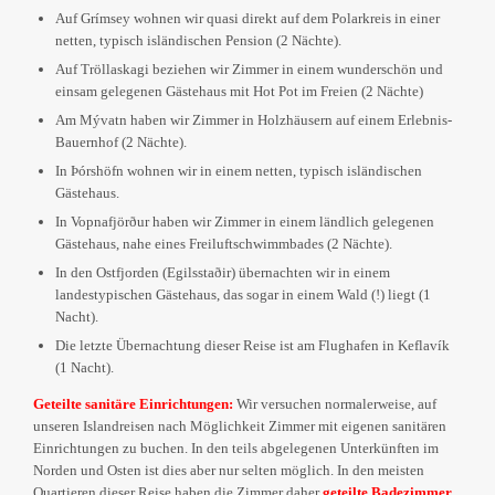
Auf Grímsey wohnen wir quasi direkt auf dem Polarkreis in einer
netten, typisch isländischen Pension (2 Nächte).
Auf Tröllaskagi beziehen wir Zimmer in einem wunderschön und
einsam gelegenen Gästehaus mit Hot Pot im Freien (2 Nächte)
Am Mývatn haben wir Zimmer in Holzhäusern auf einem Erlebnis-
Bauernhof (2 Nächte).
In Þórshöfn wohnen wir in einem netten, typisch isländischen
Gästehaus.
In Vopnafjörður haben wir Zimmer in einem ländlich gelegenen
Gästehaus, nahe eines Freiluftschwimmbades (2 Nächte).
In den Ostfjorden (Egilsstaðir) übernachten wir in einem
landestypischen Gästehaus, das sogar in einem Wald (!) liegt (1
Nacht).
Die letzte Übernachtung dieser Reise ist am Flughafen in Keflavík
(1 Nacht).
Geteilte sanitäre Einrichtungen:
Wir versuchen normalerweise, auf
unseren Islandreisen nach Möglichkeit Zimmer mit eigenen sanitären
Einrichtungen zu buchen. In den teils abgelegenen Unterkünften im
Norden und Osten ist dies aber nur selten möglich. In den meisten
Quartieren dieser Reise haben die Zimmer daher
geteilte Badezimmer
.