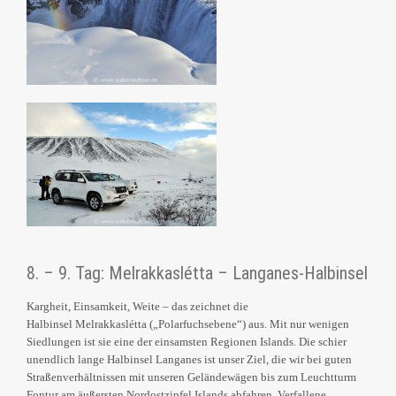
8. – 9. Tag: Melrakkaslétta – Langanes-Halbinsel
Kargheit, Einsamkeit, Weite – das zeichnet die
Halbinsel Melrakkaslétta („Polarfuchsebene“) aus. Mit nur wenigen
Siedlungen ist sie eine der einsamsten Regionen Islands. Die schier
unendlich lange Halbinsel Langanes ist unser Ziel, die wir bei guten
Straßenverhältnissen mit unseren Geländewägen bis zum Leuchtturm
Fontur am äußersten Nordostzipfel Islands abfahren. Verfallene