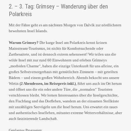
2. – 3. Tag: Grímsey – Wanderung über den
Polarkreis
Mit der Fähre geht es am nächsten Morgen von Dalvík zur nördlichsten
bewohnten Insel Islands.
Warum Grímsey?
Die karge Insel am Polarkreis kennt keinen
Mainstream-Tourismus, ist nichts für Komfortsuchende oder
Zartbesaitete, und ist dennoch extrem sehenswert! Wir teilen uns die
wilde Insel mit nur rund 60 Einwohnern und erleben Grímseys
„morbiden Charme“, haben die einzige Unterkunft für uns alleine, ein
großes Selbstversorgerhaus mit gemütlichen Zimmern – mit geteilten
Bädern – und einem großen Wohnbereich. Abends bekocht uns unsere
Wirtin
(2 Abendessen, im Reisepreis inkl.)
, führt uns auch im Ort herum
und öffnet uns die ein oder andere Türe, die „normalen“ Touristen
verschlossen bleibt. Wir lernen Interessantes über die Inselgeschichte,
den Fischfang und das Dorfleben, wandern an der einsamen Steilküste
mit unzähligen Seevögeln um die Insel herum. Uns erwartet ein raues
und authentisches Inselleben, mitunter extreme Wetterverhältnisse, aber
auch faszinierende Landschaft.
Geplantes Programm: