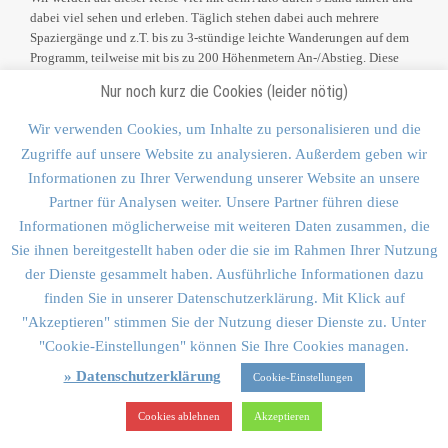
dabei viel sehen und erleben. Täglich stehen dabei auch mehrere
Spaziergänge und z.T. bis zu 3-stündige leichte Wanderungen auf dem
Programm, teilweise mit bis zu 200 Höhenmetern An-/Abstieg. Diese
Wanderungen erfordern eine gewisse körperliche Fitness, sind aber bei
Nur noch kurz die Cookies (leider nötig)
normaler Kondition gut zu schaffen. Wer es gemütlicher will, kann sich
bei diesen Programmpunkten natürlich auch aus der Gruppe
Wir verwenden Cookies, um Inhalte zu personalisieren und die
„ausklinken“.
Zugriffe auf unsere Website zu analysieren. Außerdem geben wir
DIE REISEZEIT – DAS WETTER
Informationen zu Ihrer Verwendung unserer Website an unsere
Partner für Analysen weiter. Unsere Partner führen diese
Man fährt nicht wegen des guten Wetters nach Island, das ist klar! Aber
Informationen möglicherweise mit weiteren Daten zusammen, die
der Winter in Island ist dennoch eine wunderbare Reisezeit, wenn auch
Sie ihnen bereitgestellt haben oder die sie im Rahmen Ihrer Nutzung
nicht für jedermann geeignet. Oft ist es kalt und windig, die
der Dienste gesammelt haben. Ausführliche Informationen dazu
Temperaturen können nachts bei minus 10 Grad liegen, selten darunter.
finden Sie in unserer Datenschutzerklärung. Mit Klick auf
Tagsüber steigt das Thermometer meist auf 0 bis +8 Grad. Mehrmals am
Tag ändert sich das Wetter: Sonne, Regen, Schnee im stündlichen
"Akzeptieren" stimmen Sie der Nutzung dieser Dienste zu. Unter
Wechsel sind quasi normal, das bringt aber auch ständig wechselnde
"Cookie-Einstellungen" können Sie Ihre Cookies managen.
Eindrücke, ein besonderer Reiz des isländischen Winters!
» Datenschutzerklärung
Cookie-Einstellungen
In der Regel ist der isländische Winter mild, dank des Golfstromes, der
Cookies ablehnen
Akzeptieren
ganzjährig warme Wassermassen nach Island bringt. Statistisch gesehen
hat Reykjavík sogar wärmere Winter als München, garantieren kann