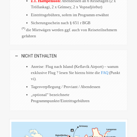
z.T. Halbpension:
Abendessen an 6 Reisetagen (2 x
Tröllaskagi, 2 x Grímsey, 2 x Vopnafjörður)
Eintrittsgebühren, sofern im Programm erwähnt
Sicherungsschein nach § 651 r BGB
(*)
die Mietwägen werden ggf. auch von Reiseteilnehmern
gefahren
NICHT ENTHALTEN
Anreise: Flug nach Island (Keflavík Airport) – warum
exklusive Flug ? lesen Sie hierzu bitte die
FAQ
(Punkt
vi).
Tagesverpflegung / Proviant / Abendessen
„optional“ bezeichnete
Programmpunkte/Eintrittsgebühren