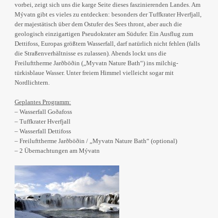
vorbei, zeigt sich uns die karge Seite dieses faszinierenden Landes. Am
Mývatn gibt es vieles zu entdecken: besonders der Tuffkrater Hverfjall,
der majestätisch über dem Ostufer des Sees thront, aber auch die
geologisch einzigartigen Pseudokrater am Südufer. Ein Ausflug zum
Dettifoss, Europas größtem Wasserfall, darf natürlich nicht fehlen (falls
die Straßenverhältnisse es zulassen). Abends lockt uns die
Freilufttherme Jarðböðin („Myvatn Nature Bath“) ins milchig-
türkisblaue Wasser. Unter freiem Himmel vielleicht sogar mit
Nordlichtern.
Geplantes Programm:
– Wasserfall Goðafoss
– Tuffkrater Hverfjall
– Wasserfall Dettifoss
– Freilufttherme Jarðböðin / „Myvatn Nature Bath“ (optional)
– 2 Übernachtungen am Mývatn