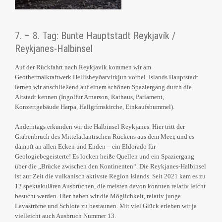
7. – 8. Tag: Bunte Hauptstadt Reykjavík /
Reykjanes-Halbinsel
Auf der Rückfahrt nach Reykjavík kommen wir am
Geothermalkraftwerk Hellisheyðarvirkjun vorbei. Islands Hauptstadt
lernen wir anschließend auf einem schönen Spaziergang durch die
Altstadt kennen (Ingolfur Arnarson, Rathaus, Parlament,
Konzertgebäude Harpa, Hallgrímskirche, Einkaufsbummel).
Anderntags erkunden wir die Halbinsel Reykjanes. Hier tritt der
Grabenbruch des Mittelatlantischen Rückens aus dem Meer, und es
dampft an allen Ecken und Enden – ein Eldorado für
Geologiebegeisterte! Es locken heiße Quellen und ein Spaziergang
über die „Brücke zwischen den Kontinenten“. Die Reykjanes-Halbinsel
ist zur Zeit die vulkanisch aktivste Region Islands. Seit 2021 kam es zu
12 spektakulären Ausbrüchen, die meisten davon konnten relativ leicht
besucht werden. Hier haben wir die Möglichkeit, relativ junge
Lavaströme und Schlote zu bestaunen. Mit viel Glück erleben wir ja
vielleicht auch Ausbruch Nummer 13.