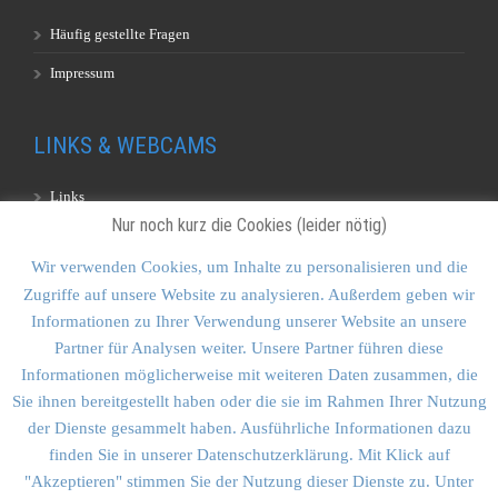
Häufig gestellte Fragen
Impressum
LINKS & WEBCAMS
Links
Nur noch kurz die Cookies (leider nötig)
Webcams
Wir verwenden Cookies, um Inhalte zu personalisieren und die
Zugriffe auf unsere Website zu analysieren. Außerdem geben wir
KONTAKT & SITEMAP
Informationen zu Ihrer Verwendung unserer Website an unsere
Partner für Analysen weiter. Unsere Partner führen diese
Kontakt
Informationen möglicherweise mit weiteren Daten zusammen, die
Sitemap
Sie ihnen bereitgestellt haben oder die sie im Rahmen Ihrer Nutzung
der Dienste gesammelt haben. Ausführliche Informationen dazu
Vulkankultour-BUFF®
finden Sie in unserer Datenschutzerklärung. Mit Klick auf
"Akzeptieren" stimmen Sie der Nutzung dieser Dienste zu. Unter