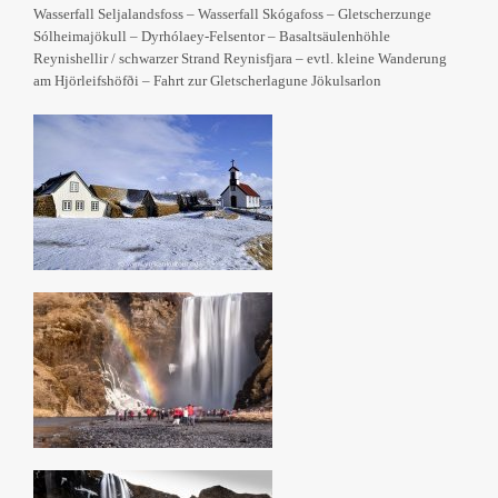
Wasserfall Seljalandsfoss – Wasserfall Skógafoss – Gletscherzunge
Sólheimajökull – Dyrhólaey-Felsentor – Basaltsäulenhöhle
Reynishellir / schwarzer Strand Reynisfjara – evtl. kleine Wanderung
am Hjörleifshöfði – Fahrt zur Gletscherlagune Jökulsarlon