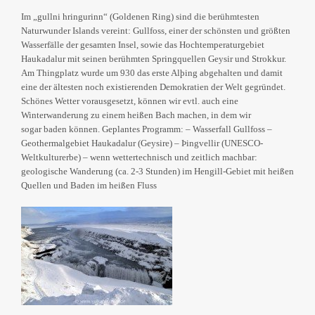
Im „gullni hringurinn“ (Goldenen Ring) sind die berühmtesten
Naturwunder Islands vereint: Gullfoss, einer der schönsten und größten
Wasserfälle der gesamten Insel, sowie das Hochtemperaturgebiet
Haukadalur mit seinen berühmten Springquellen Geysir und Strokkur.
Am Thingplatz wurde um 930 das erste Alþing abgehalten und damit
eine der ältesten noch existierenden Demokratien der Welt gegründet.
Schönes Wetter vorausgesetzt, können wir evtl. auch eine
Winterwanderung zu einem heißen Bach machen, in dem wir
sogar baden können. Geplantes Programm: – Wasserfall Gullfoss –
Geothermalgebiet Haukadalur (Geysire) – Þingvellir (UNESCO-
Weltkulturerbe) – wenn wettertechnisch und zeitlich machbar:
geologische Wanderung (ca. 2-3 Stunden) im Hengill-Gebiet mit heißen
Quellen und Baden im heißen Fluss