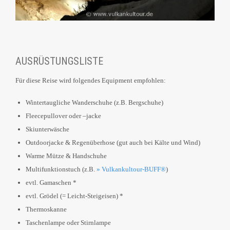
AUSRÜSTUNGSLISTE
Für diese Reise wird folgendes Equipment empfohlen:
Wintertaugliche Wanderschuhe (z.B. Bergschuhe)
Fleecepullover oder –jacke
Skiunterwäsche
Outdoorjacke & Regenüberhose (gut auch bei Kälte und Wind)
Warme Mütze & Handschuhe
Multifunktionstuch (z.B.
» Vulkankultour-BUFF®
)
evtl. Gamaschen *
evtl. Grödel (= Leicht-Steigeisen) *
Thermoskanne
Taschenlampe oder Stirnlampe