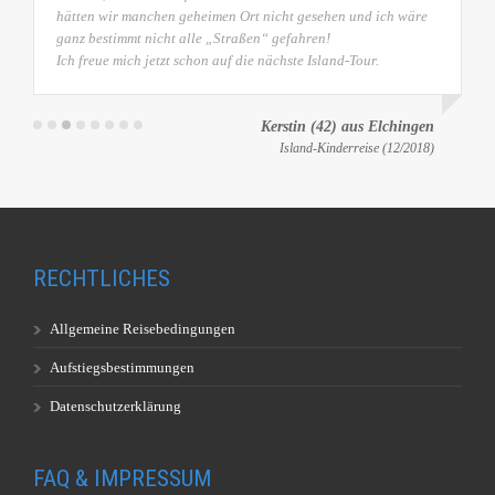
hätten wir manchen geheimen Ort nicht gesehen und ich wäre
ganz bestimmt nicht alle „Straßen“ gefahren!
Ich freue mich jetzt schon auf die nächste Island-Tour.
Kerstin (42) aus Elchingen
Island-Kinderreise (12/2018)
RECHTLICHES
Allgemeine Reisebedingungen
Aufstiegsbestimmungen
Datenschutzerklärung
FAQ & IMPRESSUM