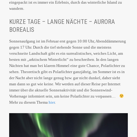
eingepackt ist es immer ein Erlebnis, durch das winterliche Island zu
wandern.
KURZE TAGE – LANGE NÄCHTE – AURORA
BOREALIS
Sonnenaufgang ist im Februar erst gegen 10:00 Uhr, Abenddämmerung
gegen 17 Uhr. Durch die tief stehende Sonne und die meistens
verschneite Landschaft gibt es ein surrealistisches, weiches Licht, am
besten mit „arktischem Winterlicht“ zu beschreiben. In den langen
Nächten hat man bei klarem Himmel eine gute Chance, Polarlichter zu
sehen. Theoretisch gibt es Polarlichter ganzjährig, im Sommer ist es in
der Nacht aber nicht lange genug bzw. gar nicht dunkel, daher sieht
man dann so gut wie keine. Wir werden auf dieser Reise per Internet
immer über die aktuelle Sonnenaktivität und die Sonnenwind-
Vorhersage informiert sein, um keine Polarlichter zu verpassen…
Mehr zu diesem Thema
hier
.