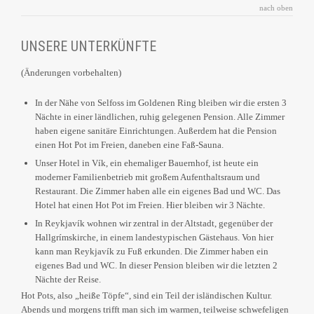
nach oben
UNSERE UNTERKÜNFTE
(Änderungen vorbehalten)
In der Nähe von Selfoss im Goldenen Ring bleiben wir die ersten 3
Nächte in einer ländlichen, ruhig gelegenen Pension. Alle Zimmer
haben eigene sanitäre Einrichtungen. Außerdem hat die Pension
einen Hot Pot im Freien, daneben eine Faß-Sauna.
Unser Hotel in Vík, ein ehemaliger Bauernhof, ist heute ein
moderner Familienbetrieb mit großem Aufenthaltsraum und
Restaurant. Die Zimmer haben alle ein eigenes Bad und WC. Das
Hotel hat einen Hot Pot im Freien. Hier bleiben wir 3 Nächte.
In Reykjavík wohnen wir zentral in der Altstadt, gegenüber der
Hallgrímskirche, in einem landestypischen Gästehaus. Von hier
kann man Reykjavík zu Fuß erkunden. Die Zimmer haben ein
eigenes Bad und WC. In dieser Pension bleiben wir die letzten 2
Nächte der Reise.
Hot Pots, also „heiße Töpfe“, sind ein Teil der isländischen Kultur.
Abends und morgens trifft man sich im warmen, teilweise schwefeligen