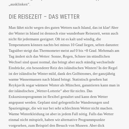
„ausklinken“.
DIE REISEZEIT – DAS WETTER
Man fährt nicht wegen des guten Wetters nach Island, das ist klar! Aber
der Winter in Island ist dennoch eine wunderbare Reisezeit, wenn auch
nicht für jedermann geeignet. Oft ist es kalt und windig, die
Temperaturen können nachts bei minus 10 Grad liegen, selten darunter.
Tagsüber steigt das Thermometer meist auf 0 bis +8 Grad. Mehrmals am
Tag ändert sich das Wetter: Sonne, Regen, Schnee im stündlichen
Wechsel sind quasi normal, das bringt aber auch ständig wechselnde
Eindrücke, ein besonderer Reiz des isländischen Winters! In der Regel
ist der isländische Winter mild, dank des Golfstromes, der ganzjährig
warme Wassermassen nach Island bringt. Statistisch gesehen hat
Reykjavík sogar wärmere Winter als München, garantieren kann man in
der isländischen „Wetter-Lotterie“ aber für nichts. Das
Exkursionsprogramm ist flexibel gestaltet und kann dem Wetter
angepasst werden. Geplant sind gelegentliche Wanderungen und
Spaziergänge, die wir nur bei sehr schlechtem Wetter nicht machen.
Warme Winterkleidung ist aber in jedem Fall nötig. Falls das Wetter
einmal nicht mitspielt, haben wir alternative Programmpunkte
vorgesehen, zum Beispiel den Besuch von Museen. Aber dick