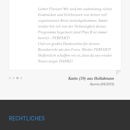
Lieber Florian! Wir sind mit wahnsinnig vielen
Eindrücken und Erlebnissen von deiner toll
organisierten Reise zurückgekommen. Immer
wieder bin ich von der Vielseitigkeit deines
Programms begeistert (und Plan B ist immer
bereit) – PERFEKT!
Und ein großes Dankeschön für deinen
Reisebericht mit den Fotos. Wieder PERFEKT!
Hoffentlich schaffen wir es, dass du uns wieder
Neues zeigst. DANKE!
Karin (59) aus Hollabrunn
Azoren (04/2019)
RECHTLICHES