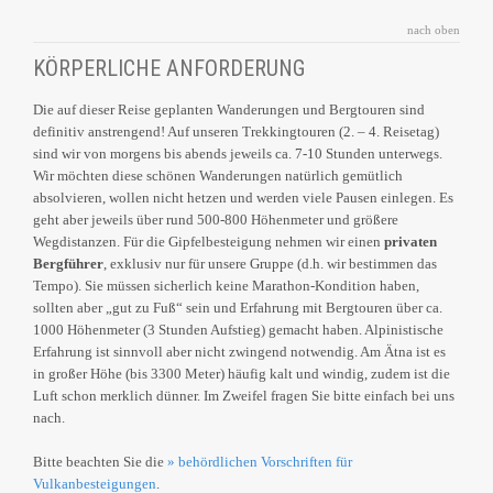
nach oben
KÖRPERLICHE ANFORDERUNG
Die auf dieser Reise geplanten Wanderungen und Bergtouren sind
definitiv anstrengend! Auf unseren Trekkingtouren (2. – 4. Reisetag)
sind wir von morgens bis abends jeweils ca. 7-10 Stunden unterwegs.
Wir möchten diese schönen Wanderungen natürlich gemütlich
absolvieren, wollen nicht hetzen und werden viele Pausen einlegen. Es
geht aber jeweils über rund 500-800 Höhenmeter und größere
Wegdistanzen. Für die Gipfelbesteigung nehmen wir einen
privaten
Bergführer
, exklusiv nur für unsere Gruppe (d.h. wir bestimmen das
Tempo). Sie müssen sicherlich keine Marathon-Kondition haben,
sollten aber „gut zu Fuß“ sein und Erfahrung mit Bergtouren über ca.
1000 Höhenmeter (3 Stunden Aufstieg) gemacht haben. Alpinistische
Erfahrung ist sinnvoll aber nicht zwingend notwendig. Am Ätna ist es
in großer Höhe (bis 3300 Meter) häufig kalt und windig, zudem ist die
Luft schon merklich dünner. Im Zweifel fragen Sie bitte einfach bei uns
nach.
Bitte beachten Sie die
» behördlichen Vorschriften für
Vulkanbesteigungen
.