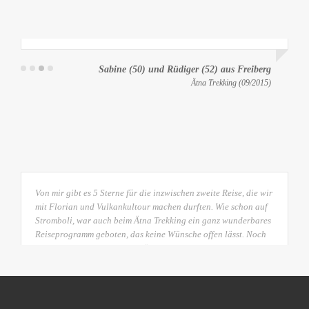
Lieber Florian, vielen Dank für die wunderbare Ätna-Reise
vergangene Woche! Auch die Rückfahrt einschließlich der
Einkehr im Airbräu hat perfekt geklappt. Inzwischen hat uns
der Alltag wieder…
Sabine (50) und Rüdiger (52) aus Freiberg
Ätna Trekking (09/2015)