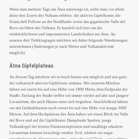
Wenn man mehrere Tage am Ätna unterwegs ist, sollte man vor allem
diese drei Zonen des Vulkans erleben: die aktiven Gipfelkrater, die
Sciara dell Follone an der Nordflanke sowie das gigantische Valle del
Bove im Osten des Vulkans. Es handelt sich hier um die
eindrücklichsten und imposantesten Landschaften am Ätna. An
unseren drei Trekkingtagen möchten wir daher folgende Wanderungen
unternehmen (Änderungen je nach Wetter und Vulkanaktivität
möglich):
Ätna Gipfelplateau
An diesem Tag möchten wir so hoch hinaus wie möglich und uns ganz
der vulkanisch aktiven Gipfelzone widmen. Mit unserem Minibus
fahren wir zuerst bis auf eine Höhe von 1800 Meter, dem Endpunkt der
Straße. Entlang der Straße treffen wir immer wieder auf alte und jüngere
Lavaströme, die auch Häuser unter sich begruben. Anschließend fahren
wir mit Geländebussen noch weiter bis auf eine Höhe von knapp 3000
Metern. Auf dem Hochplateau des Ätna haben wir einen Blick ins Valle
del Bove und auf die Gipfelkrater. Dampfende Spalten, junge
Vulkankegel der letzten Flankeneruptionen und unzählige erkaltete
Lavaströme können besichtigt werden. Evtl. erleben wir sogar
strombolianische Eruptionen oder – mit sehr viel Glück – sogar aktive