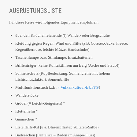
AUSRÜSTUNGSLISTE
Für diese Reise wird folgendes Equipment empfohlen:
über den Knöchel reichende (!) Wander- oder Bergschuhe
Kleidung gegen Regen, Wind und Kälte (z.B. Goretex-Jacke, Fleece,
Regenüberhose, leichte Mütze, Handschuhe)
Taschenlampe bzw. Stirnlampe, Ersatzbatterien
Brillenträger: keine Kontaktlinsen am Berg (Asche und Staub!)
Sonnenschutz (Kopfbedeckung, Sonnencreme mit hohem
Lichtschutzfaktor), Sonnenbrille
Multifunktionstuch (z.B.
» Vulkankultour-BUFF®
)
Wanderstöcke
Grödel (= Leicht-Steigeisen) *
Kletterhelm *
Gamaschen *
Erste Hilfe-Kit (u.a. Blasenpflaster, Voltaren-Salbe)
Badesachen (Pantálica – Baden im Anapo-Fluss)