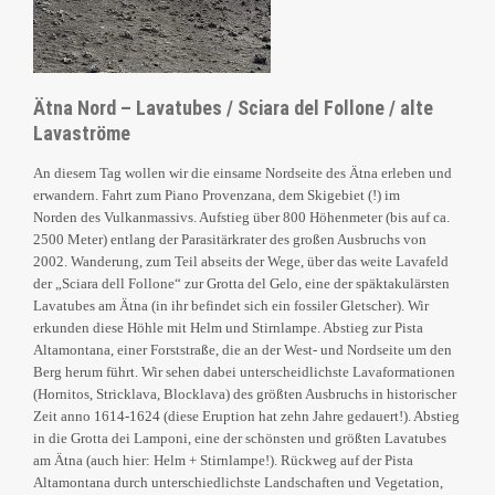
Ätna Nord – Lavatubes / Sciara del Follone / alte
Lavaströme
An diesem Tag wollen wir die einsame Nordseite des Ätna erleben und
erwandern. Fahrt zum Piano Provenzana, dem Skigebiet (!) im
Norden des Vulkanmassivs. Aufstieg über 800 Höhenmeter (bis auf ca.
2500 Meter) entlang der Parasitärkrater des großen Ausbruchs von
2002. Wanderung, zum Teil abseits der Wege, über das weite Lavafeld
der „Sciara dell Follone“ zur Grotta del Gelo, eine der späktakulärsten
Lavatubes am Ätna (in ihr befindet sich ein fossiler Gletscher). Wir
erkunden diese Höhle mit Helm und Stirnlampe. Abstieg zur Pista
Altamontana, einer Forststraße, die an der West- und Nordseite um den
Berg herum führt. Wir sehen dabei unterscheidlichste Lavaformationen
(Hornitos, Stricklava, Blocklava) des größten Ausbruchs in historischer
Zeit anno 1614-1624 (diese Eruption hat zehn Jahre gedauert!). Abstieg
in die Grotta dei Lamponi, eine der schönsten und größten Lavatubes
am Ätna (auch hier: Helm + Stirnlampe!). Rückweg auf der Pista
Altamontana durch unterschiedlichste Landschaften und Vegetation,