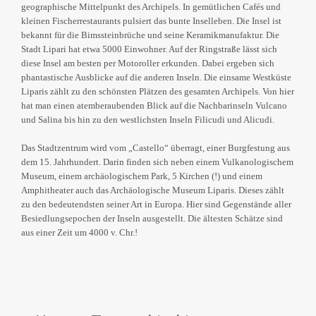
geographische Mittelpunkt des Archipels. In gemütlichen Cafés und
kleinen Fischerrestaurants pulsiert das bunte Inselleben. Die Insel ist
bekannt für die Bimssteinbrüche und seine Keramikmanufaktur.
Die
Stadt Lipari hat etwa 5000 Einwohner. Auf der Ringstraße lässt sich
diese Insel am besten per Motoroller erkunden. Dabei ergeben sich
phantastische Ausblicke auf die anderen Inseln. Die einsame Westküste
Liparis zählt zu den schönsten Plätzen des gesamten Archipels. Von hier
hat man einen atemberaubenden Blick auf die Nachbarinseln Vulcano
und Salina bis hin zu den westlichsten Inseln Filicudi und Alicudi.
Das Stadtzentrum wird vom „Castello“ überragt, einer Burgfestung aus
dem 15. Jahrhundert. Darin finden sich neben einem Vulkanologischem
Museum, einem archäologischem Park, 5 Kirchen (!) und einem
Amphitheater auch das Archäologische Museum Liparis. Dieses zählt
zu den bedeutendsten seiner Art in Europa. Hier sind Gegenstände aller
Besiedlungsepochen der Inseln ausgestellt. Die ältesten Schätze sind
aus einer Zeit um 4000 v. Chr.!