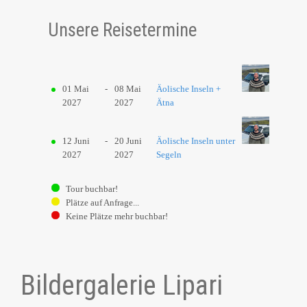
Unsere Reisetermine
01 Mai
-
08 Mai
Äolische Inseln +
2027
2027
Ätna
12 Juni
-
20 Juni
Äolische Inseln unter
2027
2027
Segeln
Tour buchbar!
Plätze auf Anfrage...
Keine Plätze mehr buchbar!
Bildergalerie Lipari