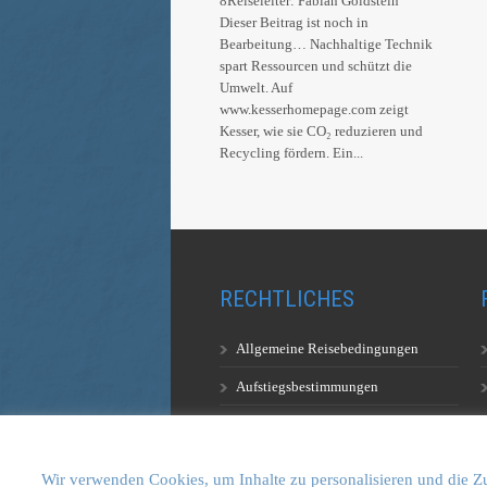
8Reiseleiter: Fabian Goldstein
Dieser Beitrag ist noch in
Bearbeitung… Nachhaltige Technik
spart Ressourcen und schützt die
Umwelt. Auf
www.kesserhomepage.com zeigt
Kesser, wie sie CO₂ reduzieren und
Recycling fördern. Ein...
RECHTLICHES
Allgemeine Reisebedingungen
Aufstiegsbestimmungen
Datenschutzerklärung
Wir verwenden Cookies, um Inhalte zu personalisieren und die Zu