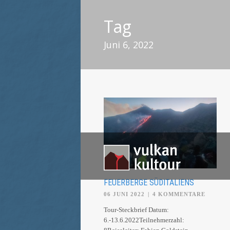
Tag
Juni 6, 2022
FEUERBERGE SÜDITALIENS
06 JUNI 2022
|
4 KOMMENTARE
Tour-Steckbrief Datum:
6.-13.6.2022Teilnehmerzahl: