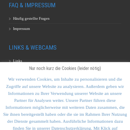
FAQ & IMPRESSUM
Häufig gestellte Fragen
Impressum
LINKS & WEBCAMS
Links
Nur noch kurz die Cookies (leider nötig)
Webcams
Wir verwenden Cookies, um Inhalte zu personalisieren und die
Zugriffe auf unsere Website zu analysieren. Außerdem geben wir
KONTAKT & SITEMAP
Informationen zu Ihrer Verwendung unserer Website an unsere
Partner für Analysen weiter. Unsere Partner führen diese
Kontakt
Informationen möglicherweise mit weiteren Daten zusammen, die
Sitemap
Sie ihnen bereitgestellt haben oder die sie im Rahmen Ihrer Nutzung
der Dienste gesammelt haben. Ausführliche Informationen dazu
Vulkankultour-BUFF®
finden Sie in unserer Datenschutzerklärung. Mit Klick auf