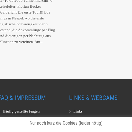
5.-16.05.2005 Teilnehmerzahl: 6
eiseleiter: Florian Becker
ourbericht Die erste Tour!!! Los
ings in Neapel, wo die erste
ogistische Schwierigkeit darin
estand, die Ankömmlinge per Flug
nd diejenigen per Nachtzug aus
ünchen zu vereinen. Am...
FAQ & IMPRESSUM
LINKS & WEBCAMS
Häufig gestellte Fragen
Links
Impressum
Webcams
Nur noch kurz die Cookies (leider nötig)