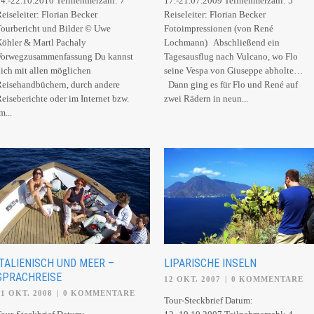
4.-22.10.2010 Teilnehmerzahl: 7
17.-21.07.2009 Teilnehmerzahl: 5
eiseleiter: Florian Becker
Reiseleiter: Florian Becker
ourbericht und Bilder © Uwe
Fotoimpressionen (von René
öhler & Martl Pachaly
Lochmann) Abschließend ein
Vorwegzusammenfassung Du kannst
Tagesausflug nach Vulcano, wo Flo
ich mit allen möglichen
seine Vespa von Giuseppe abholte…
eisehandbüchern, durch andere
Dann ging es für Flo und René auf
eiseberichte oder im Internet bzw.
zwei Rädern in neun...
m...
ITALIENISCH UND MEER –
LIPARISCHE INSELN
SPRACHREISE
12 OKT. 2007
|
0 KOMMENTARE
31 OKT. 2008
|
0 KOMMENTARE
Tour-Steckbrief Datum: