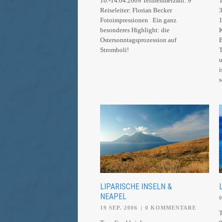
10.-14.04.2009 Teilnehmerzahl: 9
T
Reiseleiter: Florian Becker
3
Fotoimpressionen Ein ganz
1
besonderes Highlight: die
K
Ostersonntagsprozession auf
B
Stromboli!
T
u
i
s
LIPARISCHE INSELN &
NEAPEL
19 SEP. 2006
|
0 KOMMENTARE
T