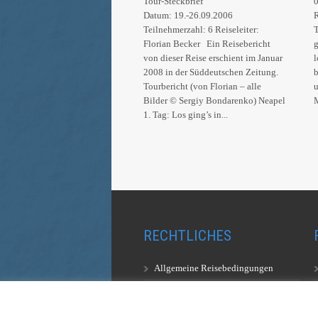
Tour-Steckbrief
0
Datum: 19.-26.09.2006
R
Teilnehmerzahl: 6 Reiseleiter:
T
Florian Becker Ein Reisebericht
g
von dieser Reise erschient im Januar
l
2008 in der Süddeutschen Zeitung.
b
Tourbericht (von Florian – alle
u
Bilder © Sergiy Bondarenko) Neapel
M
1. Tag: Los ging’s in...
RECHTLICHES
Allgemeine Reisebedingungen
Aufstiegsbestimmungen
Datenschutzerklärung