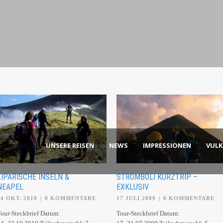
UNSERE REISEN
NEWS
IMPRESSIONEN
VUL
LIPARISCHE INSELN &
STROMBOLI KURZTRIP –
NEAPEL
EXKLUSIV
14 OKT. 2010
|
0 KOMMENTARE
17 JULI 2009
|
0 KOMMENTARE
our-Steckbrief Datum:
Tour-Steckbrief Datum: