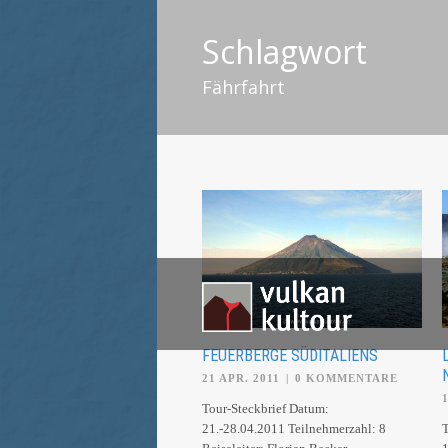
Schlagwort
Fährfahrt
FEUERBERGE SÜDITALIENS
21 APR. 2011
|
0 KOMMENTARE
Tour-Steckbrief Datum:
21.-28.04.2011 Teilnehmerzahl: 8
T