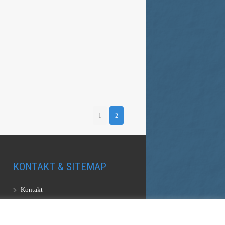
1
2
KONTAKT & SITEMAP
Kontakt
Sitemap
Vulkankultour-BUFF®