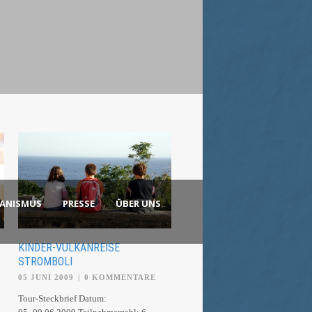
KANISMUS
PRESSE
ÜBER UNS
KINDER-VULKANREISE
STROMBOLI
05 JUNI 2009
|
0 KOMMENTARE
Tour-Steckbrief Datum: