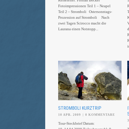
Reiseleiter: Florian Becker
1
Fotoimpressionen Teil 1 – Neapel
R
Teil 2 – Stromboli Ostersonntags-
T
Prozession auf Stromboli Nach
K
zwei Tagen Scirocco macht die
Laurana einen Notstopp...
d
R
R
i
STROMBOLI KURZTRIP
10 APR. 2009
|
0 KOMMENTARE
Tour-Steckbrief Datum: