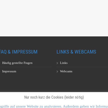
FAQ & IMPRESSUM
LINKS & WEBCAMS
Häufig gestellte Fragen
Links
Impressum
Webcams
Nur noch kurz die Cookies (leider nötig)
Vulkankultour Goldstein & Schmid GbR • Planegger Str. 12A • 81241 Münche
griffe auf unsere Website zu analysieren. Außerdem geben wir Informa