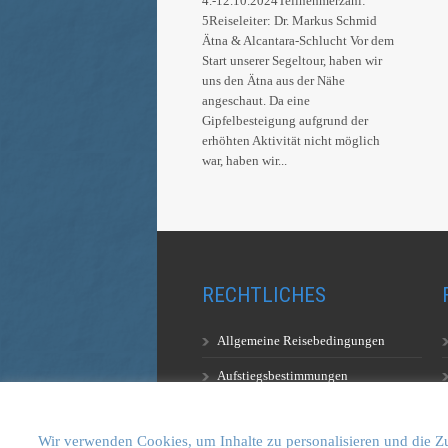
4.-12.10.2024Teilnehmerzahl:
5Reiseleiter: Dr. Markus Schmid
Ätna & Alcantara-Schlucht Vor dem
Start unserer Segeltour, haben wir
uns den Ätna aus der Nähe
angeschaut. Da eine
Gipfelbesteigung aufgrund der
erhöhten Aktivität nicht möglich
war, haben wir...
RECHTLICHES
Allgemeine Reisebedingungen
Aufstiegsbestimmungen
Datenschutzerklärung
Wir verwenden Cookies, um Inhalte zu personalisieren und die Zu