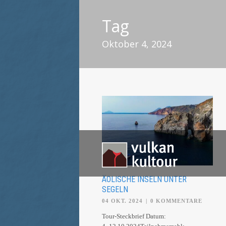
Tag
Oktober 4, 2024
ÄOLISCHE INSELN UNTER
SEGELN
04 OKT. 2024
|
0 KOMMENTARE
Tour-Steckbrief Datum: