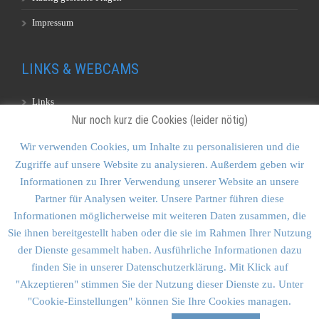
Impressum
LINKS & WEBCAMS
Links
Nur noch kurz die Cookies (leider nötig)
Webcams
Wir verwenden Cookies, um Inhalte zu personalisieren und die
Zugriffe auf unsere Website zu analysieren. Außerdem geben wir
KONTAKT & SITEMAP
Informationen zu Ihrer Verwendung unserer Website an unsere
Partner für Analysen weiter. Unsere Partner führen diese
Kontakt
Informationen möglicherweise mit weiteren Daten zusammen, die
Sitemap
Sie ihnen bereitgestellt haben oder die sie im Rahmen Ihrer Nutzung
der Dienste gesammelt haben. Ausführliche Informationen dazu
Vulkankultour-BUFF®
finden Sie in unserer Datenschutzerklärung. Mit Klick auf
"Akzeptieren" stimmen Sie der Nutzung dieser Dienste zu. Unter
"Cookie-Einstellungen" können Sie Ihre Cookies managen.