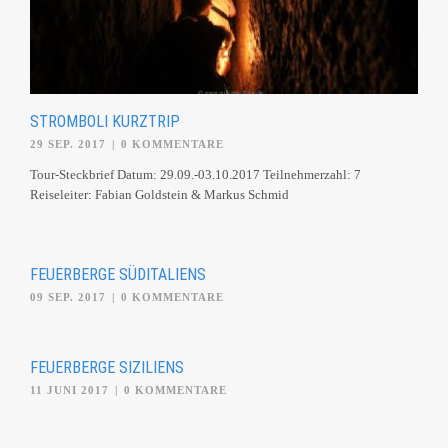
STROMBOLI KURZTRIP
29 SEP. 2017
|
0 KOMMENTARE
Tour-Steckbrief Datum: 29.09.-03.10.2017 Teilnehmerzahl: 7
Reiseleiter: Fabian Goldstein & Markus Schmid
FEUERBERGE SÜDITALIENS
09 SEP. 2017
|
0 KOMMENTARE
FEUERBERGE SIZILIENS
11 JUNI 2017
|
0 KOMMENTARE