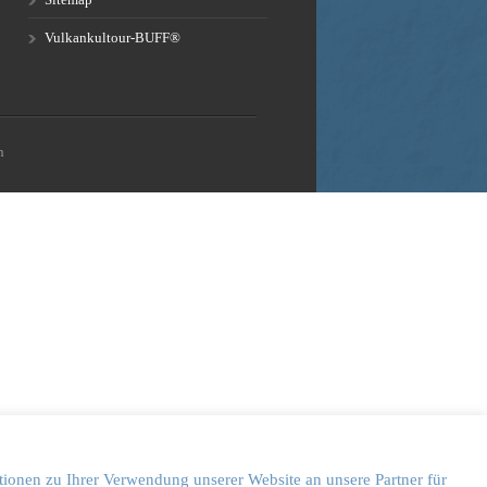
Vulkankultour-BUFF®
n
tionen zu Ihrer Verwendung unserer Website an unsere Partner für