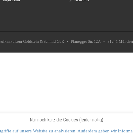
Vulkankultour Goldstein & Schmid GbR • Planegger Str. 12A • 81241 Münche
Nur noch kurz die Cookies (leider nötig)
griffe auf unsere Website zu analysieren. Außerdem geben wir Informa