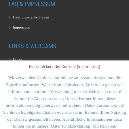
FAQ & IMPRESSUM
Häufig gestellte Fragen
Impressum
LINKS & WEBCAMS
Links
Nur noch kurz die Cookies (leider nötig)
Webcams
Wir verwenden Cookies, um Inhalte zu personalisieren und die
Zugriffe auf unsere Website zu analysieren. Außerdem geben wir
KONTAKT & SITEMAP
Informationen zu Ihrer Verwendung unserer Website an unsere
Partner für Analysen weiter. Unsere Partner führen diese
Kontakt
Informationen möglicherweise mit weiteren Daten zusammen, die
Sitemap
Sie ihnen bereitgestellt haben oder die sie im Rahmen Ihrer Nutzung
der Dienste gesammelt haben. Ausführliche Informationen dazu
Vulkankultour-BUFF®
finden Sie in unserer Datenschutzerklärung. Mit Klick auf