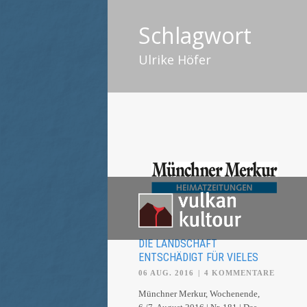
Schlagwort
Ulrike Höfer
DIE LANDSCHAFT
ENTSCHÄDIGT FÜR VIELES
06 AUG. 2016
|
4 KOMMENTARE
Münchner Merkur, Wochenende,