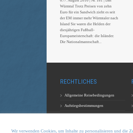
6./7. August 2016 | Nr. 181 | Das
Würmtal Trotz Preisen von zehn
Euro für ein Sandwich zieht es seit
der EM immer mehr Würmtaler nach
Island Sie waren die Helden der
diesjährigen Fußball-
Europameisterschaft: die Isländer.
Die Nationalmannschaft...
RECHTLICHES
Allgemeine Reisebedingungen
Aufstiegsbestimmungen
Datenschutzerklärung
Wir verwenden Cookies, um Inhalte zu personalisieren und die Zu