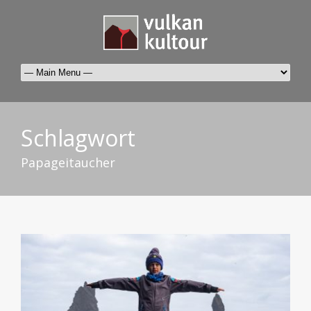
Schlagwort
Papageitaucher