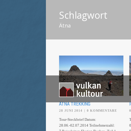
Schlagwort
Ätna
ÄTNA TREKKING
28 JUNI 2014
|
0 KOMMENTARE
Tour-Steckbrief Datum:
T
28.06.-02.07.2014 Teilnehmerzahl:
0