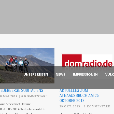
UNSERE REISEN
NEWS
IMPRESSIONEN
VUL
FEUERBERGE SÜDITALIENS
AKTUELLES ZUM
ÄTNAAUSBRUCH AM 26.
08 MAI 2014
|
0 KOMMENTARE
OKTOBER 2013
our-Steckbrief Datum:
29 OKT. 2013
|
0 KOMMENTARE
8.-15.05.2014 Teilnehmerzahl: 6