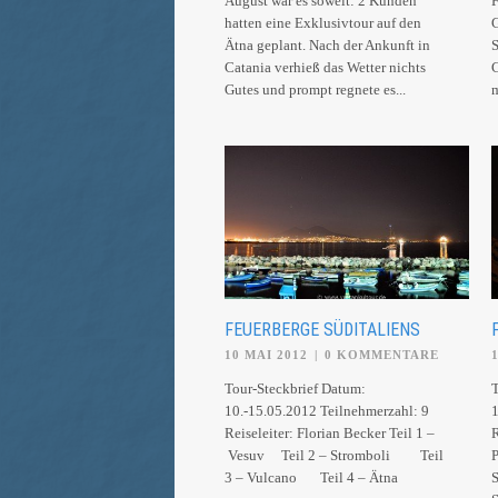
August war es soweit: 2 Kunden
F
hatten eine Exklusivtour auf den
G
Ätna geplant. Nach der Ankunft in
S
Catania verhieß das Wetter nichts
C
Gutes und prompt regnete es...
m
FEUERBERGE SÜDITALIENS
10 MAI 2012
|
0 KOMMENTARE
Tour-Steckbrief Datum:
T
10.-15.05.2012 Teilnehmerzahl: 9
1
Reiseleiter: Florian Becker Teil 1 –
R
Vesuv Teil 2 – Stromboli Teil
P
3 – Vulcano Teil 4 – Ätna