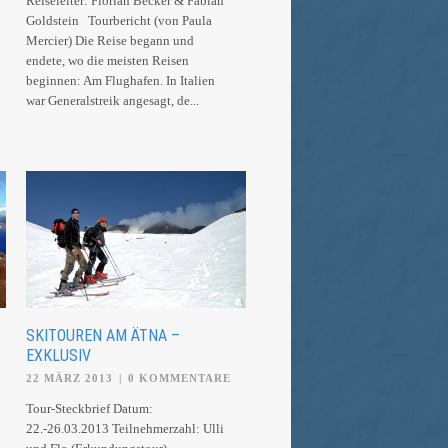
Reiseleiter: Florian Becker & Fabian
Goldstein Tourbericht (von Paula
Mercier) Die Reise begann und
endete, wo die meisten Reisen
beginnen: Am Flughafen. In Italien
war Generalstreik angesagt, de...
SKITOUREN AM ÄTNA –
EXKLUSIV
22 MÄRZ 2013
|
0 KOMMENTARE
Tour-Steckbrief Datum:
22.-26.03.2013 Teilnehmerzahl: Ulli