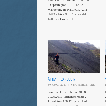
7 Reiseleiter: Florian Becker Teil 1
– Gipfelregion Teil 2 –
Wanderung im Naturpark Ätna
Teil 3 – Etna Nord / Sciara del
Follone / Grotta del...
ÄTNA – EXKLUSIV
30 AUG. 2013
|
0 KOMMENTARE
Tour-Steckbrief Datum: 30.08. –
T
01.09.2013 Teilnehmerzahl: 2
2
Reiseleiter: Ulli Küppers Ende
8