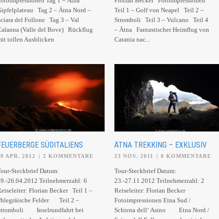
otoimpressionen Tag 1 – Ätna
Florian Becker Fotoimpressionen
ipfelplateau Tag 2 – Ätna Nord –
Teil 1 – Golf von Neapel Teil 2 –
ciara del Follone Tag 3 – Val
Stromboli Teil 3 – Vulcano Teil 4
alanna (Valle del Bove) Rückflug
– Ätna Fantastischer Heimflug von
it tollen Ausblicken
Catania nac...
FEUERBERGE SÜDITALIENS
ÄTNA TREKKING – EXKLUSIV
19 APR. 2012
|
2 KOMMENTARE
23 NOV. 2011
|
0 KOMMENTARE
our-Steckbrief Datum:
Tour-Steckbrief Datum:
9.-26.04.2012 Teilnehmerzahl: 6
23.-27.11.2012 Teilnehmerzahl: 2
eiseleiter: Florian Becker Teil 1 –
Reiseleiter: Florian Becker
hlegräische Felder Teil 2 –
Fotoimpressionen Etna Sud /
Stromboli Inselrundfahrt bei
Schiena dell‘ Asino Etna Nord /