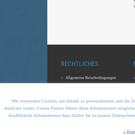
S
V
RECHTLICHES
Allgemeine Reisebedingungen
Aufstiegsbestimmungen
Datenschutzerklärung
Wir verwenden Cookies, um Inhalte zu personalisieren und die Zu
Analysen weiter. Unsere Partner führen diese Informationen mögliche
Ausführliche Informationen dazu finden Sie in unserer Datenschut
» Dat