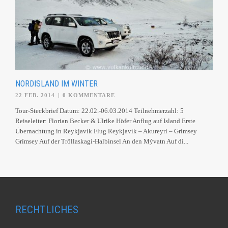
NORDISLAND IM WINTER
22 FEB. 2014
|
0 KOMMENTARE
Tour-Steckbrief Datum: 22.02.-06.03.2014 Teilnehmerzahl: 5
Reiseleiter: Florian Becker & Ulrike Höfer Anflug auf Island Erste
Übernachtung in Reykjavík Flug Reykjavík – Akureyri – Grímsey
Grímsey Auf der Tröllaskagi-Halbinsel An den Mývatn Auf di...
RECHTLICHES