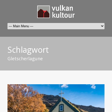
Schlagwort
Gletscherlagune