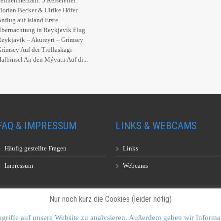
eilnehmerzahl: 5 Reiseleiter:
lorian Becker & Ulrike Höfer
nflug auf Island Erste
bernachtung in Reykjavík Flug
eykjavík – Akureyri – Grímsey
rímsey Auf der Tröllaskagi-
albinsel An den Mývatn Auf di...
FAQ & IMPRESSUM
LINKS & WEBCAMS
Häufig gestellte Fragen
Links
Impressum
Webcams
Nur noch kurz die Cookies (leider nötig)
griffe auf unsere Website zu analysieren. Außerdem geben wir Informa