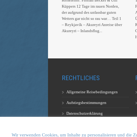
Reiseleiter: Florian Becker & Ulli
T
Küppers 12 Tage im rauen Norden,
F
der aufgrund des unfassbar guten
A
Wetters gar nicht so rau war… Teil 1
Ü
– Reykjavík – Akureyri Anreise über
R
Akureyri – Inlandsflug...
G
H
RECHTLICHES
Allgemeine Reisebedingungen
Aufstiegsbestimmungen
Datenschutzerklärung
Wir verwenden Cookies, um Inhalte zu personalisieren und die Zu