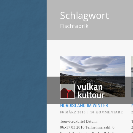
Schlagwort
Fischfabrik
NORDISLAND IM WINTER
06 MÄRZ 2016
|
10 KOMMENTARE
Tour-Steckbrief Datum:
T
06.-17.03.2016 Teilnehmerzahl: 6
2