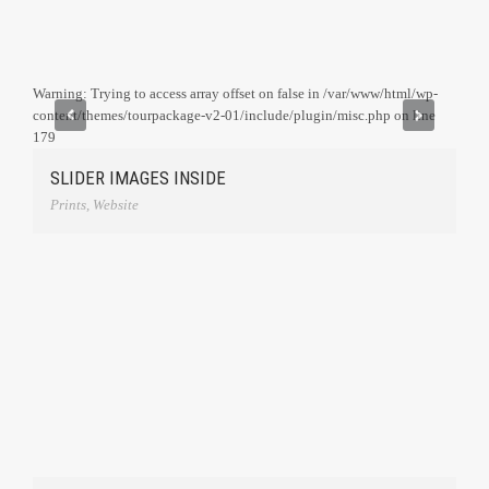
wp-
Warning: Trying to access array offset on false in /var/www/html/wp-
ne
content/themes/tourpackage-v2-01/include/plugin/misc.php on line
179
SLIDER IMAGES INSIDE
Prints
,
Website