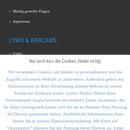
Häufig gestellte Fragen
Impressum
LINKS & WEBCAMS
Links
Nur noch kurz die Cookies (leider nötig)
Webcams
Wir verwenden Cookies, um Inhalte zu personalisieren und die
Zugriffe auf unsere Website zu analysieren. Außerdem geben wir
KONTAKT & SITEMAP
Informationen zu Ihrer Verwendung unserer Website an unsere
Partner für Analysen weiter. Unsere Partner führen diese
Kontakt
Informationen möglicherweise mit weiteren Daten zusammen, die
Sitemap
Sie ihnen bereitgestellt haben oder die sie im Rahmen Ihrer Nutzung
der Dienste gesammelt haben. Ausführliche Informationen dazu
Vulkankultour-BUFF®
finden Sie in unserer Datenschutzerklärung. Mit Klick auf
"Akzeptieren" stimmen Sie der Nutzung dieser Dienste zu. Unter