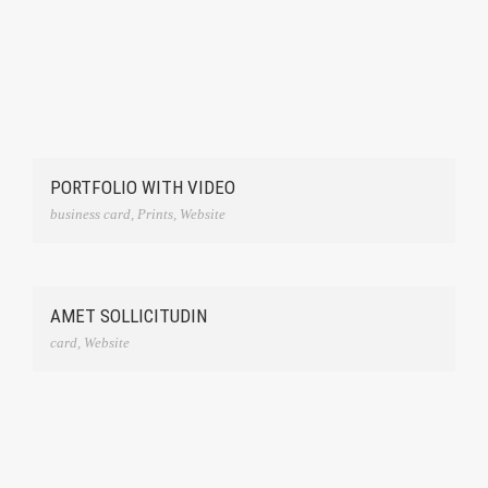
PORTFOLIO WITH VIDEO
business card
,
Prints
,
Website
AMET SOLLICITUDIN
card
,
Website