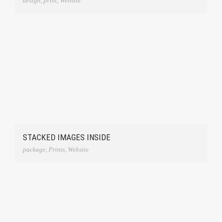
design
,
print
,
Website
STACKED IMAGES INSIDE
package
,
Prints
,
Website