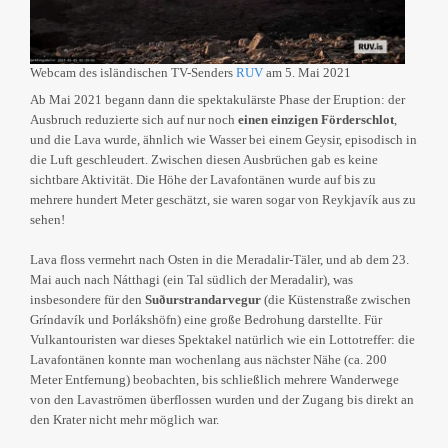
Webcam des isländischen TV-Senders
RUV
am 5. Mai 2021
Ab Mai 2021 begann dann die spektakulärste Phase der Eruption: der
Ausbruch reduzierte sich auf nur noch
einen einzigen Förderschlot
,
und die Lava wurde, ähnlich wie Wasser bei einem Geysir, episodisch in
die Luft geschleudert. Zwischen diesen Ausbrüchen gab es keine
sichtbare Aktivität. Die Höhe der Lavafontänen wurde auf bis zu
mehrere hundert Meter geschätzt, sie waren sogar von Reykjavík aus zu
sehen!
Lava floss vermehrt nach Osten in die Meradalir-Täler, und ab dem 23.
Mai auch nach Nátthagi (ein Tal südlich der Meradalir), was
insbesondere für den
Suðurstrandarvegur
(die Küstenstraße zwischen
Gríndavík und Þorlákshöfn) eine große Bedrohung darstellte. Für
Vulkantouristen war dieses Spektakel natürlich wie ein Lottotreffer: die
Lavafontänen konnte man wochenlang aus nächster Nähe (ca. 200
Meter Entfernung) beobachten, bis schließlich mehrere Wanderwege
von den Lavaströmen überflossen wurden und der Zugang bis direkt an
den Krater nicht mehr möglich war.