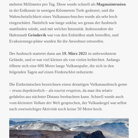
mehrere Millimeter pro Tag. Diese wurde schnell als
Magmaintrusion
in der Erdkruste in wenigen Kilometern Tiefe gedeutet, und die
Wahrscheinlichkeit eines Vulkanaus-bruches wurde als sehr hoch
eingeschätzt. Natürlich war lange unklar, wo genau der Ausbruch
stattfinden würde, und mit welcher Intensität. Insbesondere die
Hafenstadt
Gríndavík
war von den Erdstößen stark betroffen, und
Evakuierungs-pläne wurden für die Anwohner entworfen.
Der Ausbruch startetet dann am
19. März 2021
in unbewohntem
Gelände, und er war viel kleiner als von vielen befürchtet. Anfangs
öffnete sich eine 600 Meter lange Vulkanspalte, die sich in den
folgenden Tagen auf einen Förderschlot reduzierte.
Die Einheimischen bezeichnen einen derartigen Vulkanausbruch gerne
– etwas depektierlich – als
tourist eruption
, da man ihn relativ
gefahrlos aus nächster Distanz beobachten kann. Schnell wurde auch
vom
kleinsten Vulkan der Welt
gesprochen, der Vulkankegel war selbst
nach zweiwöchiger Aktivität noch keine 50 Meter hoch.