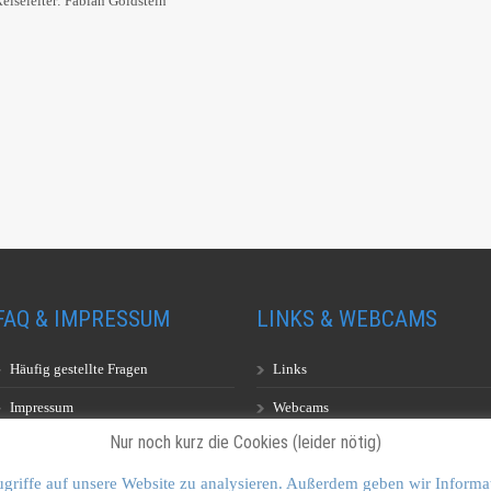
Reiseleiter: Fabian Goldstein
FAQ & IMPRESSUM
LINKS & WEBCAMS
Häufig gestellte Fragen
Links
Impressum
Webcams
Nur noch kurz die Cookies (leider nötig)
griffe auf unsere Website zu analysieren. Außerdem geben wir Informa