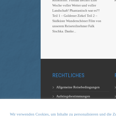
Reiseleiter: Florian Becker Eine
Woche voller Wetter und voller
Landschaft! Phantastisch war es!!!
Teil 1 – Goldener Zirkel Teil 2 –
Südküste Wunderschöner Film von
unserem Reiseteilnehmer Falk
Sischka. Danke...
RECHTLICHES
Allgemeine Reisebedingungen
Aufstiegsbestimmungen
Datenschutzerklärung
Wir verwenden Cookies, um Inhalte zu personalisieren und die Zu