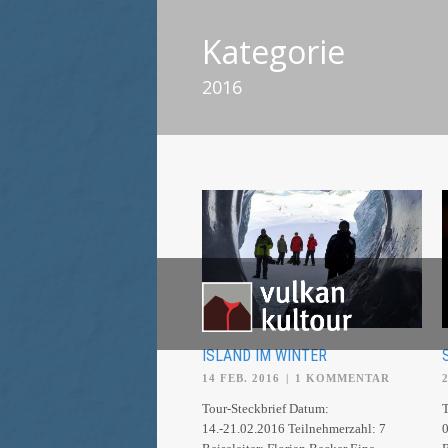
Kategorie
2016
ISLAND IM WINTER
14 FEB. 2016
|
1 KOMMENTAR
Tour-Steckbrief Datum:
T
14.-21.02.2016 Teilnehmerzahl: 7
0