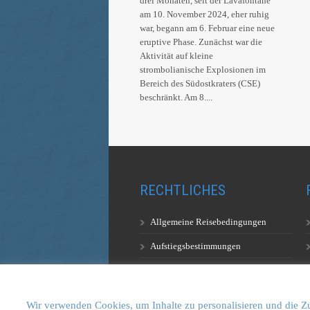
drei Monaten, seit der Lavafontäne
am 10. November 2024, eher ruhig
war, begann am 6. Februar eine neue
eruptive Phase. Zunächst war die
Aktivität auf kleine
strombolianische Explosionen im
Bereich des Südostkraters (CSE)
beschränkt. Am 8....
RECHTLICHES
Allgemeine Reisebedingungen
Aufstiegsbestimmungen
Datenschutzerklärung
Wir verwenden Cookies, um Inhalte zu personalisieren und die Zu