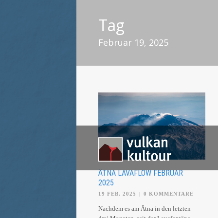
Tag
Februar 19, 2025
ÄTNA LAVAFLOW FEBRUAR
2025
19 FEB. 2025
|
0 KOMMENTARE
Nachdem es am Ätna in den letzten