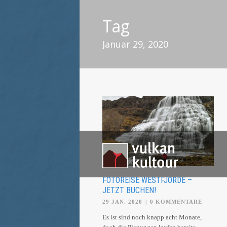
Tag
Januar 29, 2020
FOTOREISE WESTFJORDE –
JETZT BUCHEN!
29 JAN. 2020
|
0 KOMMENTARE
Es ist sind noch knapp acht Monate,