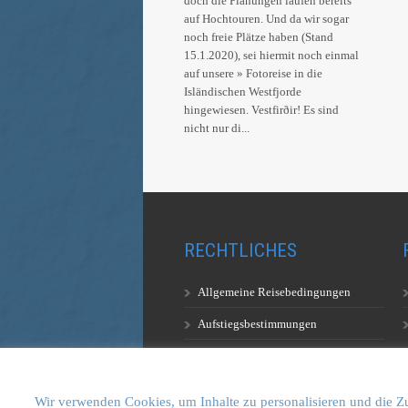
doch die Planungen laufen bereits
auf Hochtouren. Und da wir sogar
noch freie Plätze haben (Stand
15.1.2020), sei hiermit noch einmal
auf unsere » Fotoreise in die
Isländischen Westfjorde
hingewiesen. Vestfirðir! Es sind
nicht nur di...
RECHTLICHES
Allgemeine Reisebedingungen
Aufstiegsbestimmungen
Datenschutzerklärung
Wir verwenden Cookies, um Inhalte zu personalisieren und die Zu