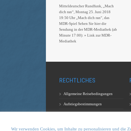
Mitteldeutscher Rundfunk, „Mach
dich ran“, Montag 25. Juni 2018
19:50 Uhr „Mach dich ran“, das
MDR-Spiel Sehen Sie hier die
Sendung in der MDR-Mediathek (ab
Minute 17:00): » Link zur MDR-
Mediathek
RECHTLICHES
Allgemeine Reisebedingungen
Aufstiegsbestimmungen
Datenschutzerklärung
Wir verwenden Cookies, um Inhalte zu personalisieren und die Zu