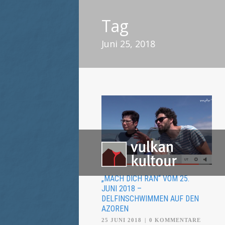
Tag
Juni 25, 2018
„MACH DICH RAN“ VOM 25.
JUNI 2018 –
DELFINSCHWIMMEN AUF DEN
AZOREN
25 JUNI 2018
|
0 KOMMENTARE