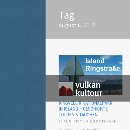
Tag
August 6, 2017
ÞINGVELLIR NATIONALPARK
IN ISLAND – GESCHICHTE,
TOUREN & TAUCHEN
06 AUG. 2017
|
0 KOMMENTARE