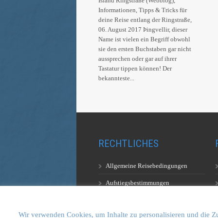
Island Ringstraße (Webblog),
Informationen, Tipps & Tricks für
deine Reise entlang der Ringstraße,
06. August 2017 Þingvellir, dieser
Name ist vielen ein Begriff obwohl
sie den ersten Buchstaben gar nicht
aussprechen oder gar auf ihrer
Tastatur tippen können! Der
bekannteste...
RECHTLICHES
Allgemeine Reisebedingungen
Aufstiegsbestimmungen
Datenschutzerklärung
Wir verwenden Cookies, um Inhalte zu personalisieren und die Zu