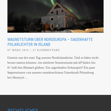
MAGNETSTURM ÜBER NORDEUROPA – SAGENHAFTE
POLARLICHTER IN ISLAND
07 MÄRZ 2016
|
27 KOMMENTARE
Gestern war der erste Tag unserer Nordislandreise. Und es hätte nicht
besser starten können: ein mittlerer Sonnensturm mit kP-Index bis
6+ ließ den Himmel glühen. Ein sagenhaftes Schauspiel! Ein paar
Impressionen von unserer wunderschönen Unterkunft Pétursborg
bei Akureyri:...
RECHTLICHES