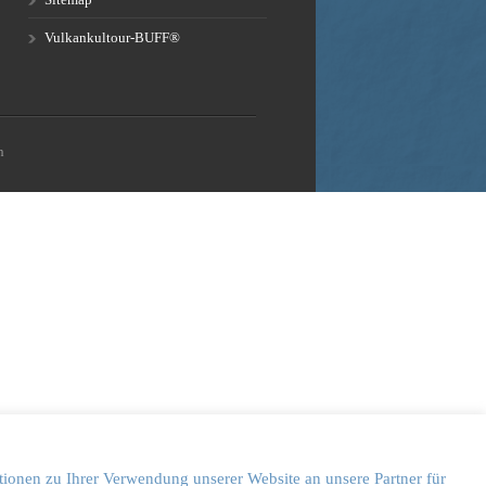
Vulkankultour-BUFF®
n
tionen zu Ihrer Verwendung unserer Website an unsere Partner für