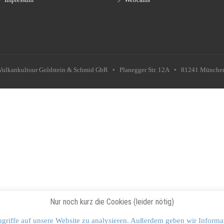
Vulkankultour Goldstein & Schmid GbR • Planegger Str. 12A • 81241 Münche
Nur noch kurz die Cookies (leider nötig)
griffe auf unsere Website zu analysieren. Außerdem geben wir Informa