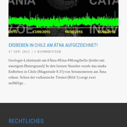
ERDBEBEN IN CHILE AM ÄTNA AUFGEZEICHNET!
17 SEP. 2015
|
1 KOMMENTAR
Geologie-Lehrstunde am ‪#‎Ätna‬ ‪#‎Etna‬ ‪#‎Mongibello‬ (leider mit
traurigem Hintergrund)! In den letzten Stunden wurde das starke
Erdbeben in Chile (Magnitude 8.3!) von Seismometern am Ätna
erfasst. Schon der vulkanische Tremor (Bild 1) zeigt zwei
auffällige...
RECHTLICHES