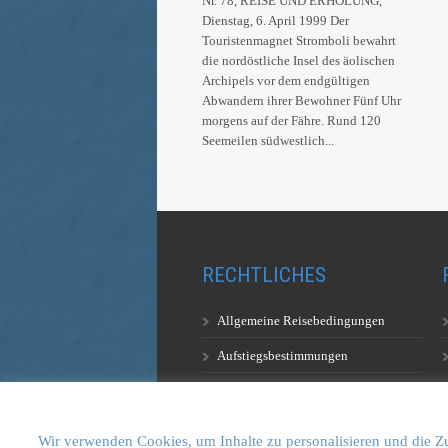
Nr. 78, REISE UND ERHOLUNG,
Dienstag, 6. April 1999 Der
Touristenmagnet Stromboli bewahrt
die nordöstliche Insel des äolischen
Archipels vor dem endgültigen
Abwandern ihrer Bewohner Fünf Uhr
morgens auf der Fähre. Rund 120
Seemeilen südwestlich...
RECHTLICHES
Allgemeine Reisebedingungen
Aufstiegsbestimmungen
Datenschutzerklärung
Wir verwenden Cookies, um Inhalte zu personalisieren und die Zu