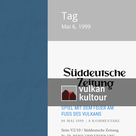
Tag
Mai 6, 1999
SPIEL MIT DEM FEUER AM
FUSS DES VULKANS
06 MAI 1999
|
0 KOMMENTARE
Seite V2/10 / Süddeutsche Zeitung