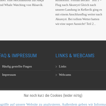
abei: eine Hochlandtour zur Askja
Reiseleiter: Florian Becker Teil 1 –
und Whale Watching von Húsavík.
Flug nach Akureyri Gleich nach
unserer Landung in Keflavík ging es
mit einem Anschlussflug weiter nach
Akureyri. Bei tollem Wetter hatten
wir eine super Aussicht! Teil 2...
FAQ & IMPRESSUM
LINKS & WEBCAMS
Häufig gestellte Fragen
Links
Impressum
Webcams
Nur noch kurz die Cookies (leider nötig)
griffe auf unsere Website zu analysieren. Außerdem geben wir Informa