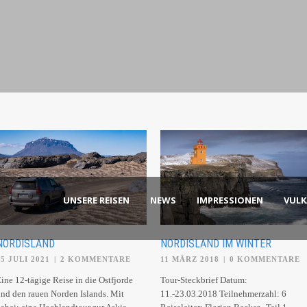
UNSERE REISEN
NEWS
IMPRESSIONEN
VUL
NORDISLAND
NORDISLAND IM WINTER
25 JULI 2021
|
2 KOMMENTARE
11 MÄRZ 2018
|
0 KOMMENTARE
ine 12-tägige Reise in die Ostfjorde
Tour-Steckbrief Datum:
nd den rauen Norden Islands. Mit
11.-23.03.2018 Teilnehmerzahl: 6