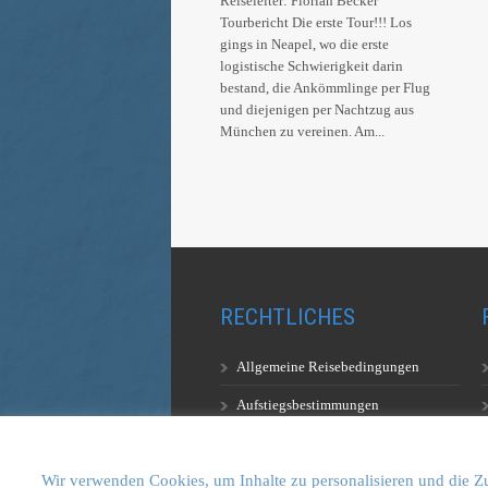
Reiseleiter: Florian Becker
Tourbericht Die erste Tour!!! Los
gings in Neapel, wo die erste
logistische Schwierigkeit darin
bestand, die Ankömmlinge per Flug
und diejenigen per Nachtzug aus
München zu vereinen. Am...
RECHTLICHES
Allgemeine Reisebedingungen
Aufstiegsbestimmungen
Datenschutzerklärung
Wir verwenden Cookies, um Inhalte zu personalisieren und die Zu