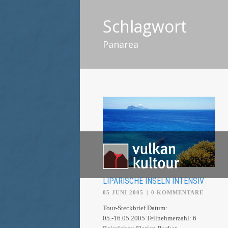
Schlagwort
Panarea
LIPARISCHE INSELN INTENSIV
05 JUNI 2005
|
0 KOMMENTARE
Tour-Steckbrief Datum:
05.-16.05.2005 Teilnehmerzahl: 6